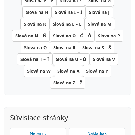
Slová na E – É
Slová na F
Slová na G
Slová na H
Slová na I – Í
Slová na J
Slová na K
Slová na L – Ľ
Slová na M
Slová na N – Ň
Slová na O – Ó – Ô
Slová na P
Slová na Q
Slová na R
Slová na S – Š
Slová na T – Ť
Slová na U – Ú
Slová na V
Slová na W
Slová na X
Slová na Y
Slová na Z – Ž
Súvisiace stránky
Nepárny
Nákladiak