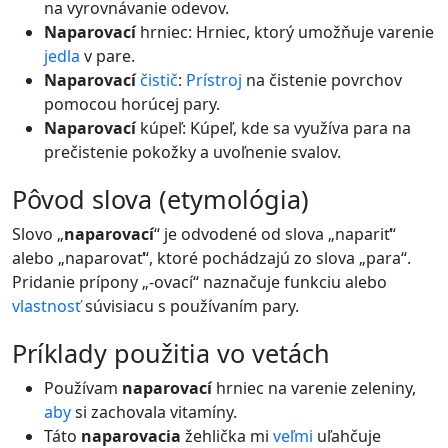
na vyrovnávanie odevov.
Naparovací
hrniec: Hrniec, ktorý umožňuje varenie
jedla
v pare.
Naparovací
čistič
:
Prístroj
na čistenie povrchov
pomocou horúcej pary.
Naparovací
kúpeľ: Kúpeľ, kde sa využíva para na
prečistenie pokožky a uvoľnenie svalov.
pôvod slova (etymológia)
Slovo „
naparovací
“ je odvodené od slova „napariť“
alebo „naparovať“, ktoré pochádzajú zo slova „para“.
Pridanie prípony „-ovací“ naznačuje funkciu alebo
vlastnosť
súvisiacu s používaním pary.
príklady použitia vo vetách
Používam
naparovací
hrniec na varenie zeleniny,
aby
si zachovala vitamíny.
Táto
naparovacia
žehlička mi
veľmi
uľahčuje