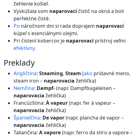
žehlenie košieľ.
Vyskúšala som
naparovací
čistič na okná a boli
perfektne čisté.
Po
náročnom dni si rada doprajem
naparovací
kúpeľ s esenciálnymi olejmi.
Pri čistení kobercov je
naparovací
prístroj veľmi
efektívny
.
preklady
Angličtina
:
Steaming
,
Steam
(
ako
prídavné meno,
steam iron –
naparovacia
žehlička)
Nemčina
:
Dampf-
(napr. Dampfbügeleisen –
naparovacia
žehlička)
Francúzština:
À vapeur
(napr. fer à vapeur –
naparovacia
žehlička)
Španielčina
:
De vapor
(napr. plancha de vapor –
naparovacia
žehlička)
Taliančina:
A vapore
(napr. ferro da stiro a vapore –