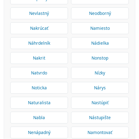
Nevlastný
Neodborný
Nakrúcať
Namiesto
Náhrdelník
Nádielka
Nakrit
Nonstop
Natvrdo
Nízky
Noticka
Nárys
Naturalista
Nastúpiť
Nabla
Nástupište
Nenápadný
Namontovať