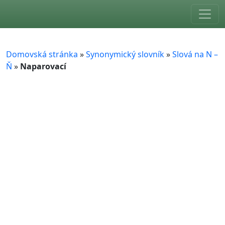
Skip to main content
Domovská stránka
»
Synonymický slovník
»
Slová na N –
Ň
»
Naparovací