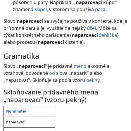
pôsobeniu pary. Napríklad, „
naparovací
kúpeľ“
znamená
kúpeľ
, v ktorom sa používa
para
.
Slovo
naparovací
sa zvyčajne používa v kontexte, kde je
prítomná para a jej využitie na nejaký
účel
. Môže sa
týkať konkrétneho zariadenia (
naparovací
žehlička
)
alebo procesu (
naparovací
čistenie).
gramatika
Slovo „
naparovací
“ je prídavné
meno
akostné a
vzťahové, odvodené
od
slova „napariť“ alebo
„naparovať“. Skloňuje sa podľa vzoru
pekný
.
Skloňovanie prídavného mena
„naparovací“ (vzoru pekný)
Nominatív
Množné
Mn
Jednotné
Jednotné
Jednotné
číslo
čísl
číslo
číslo
číslo
naparovací
Pád
(
mužský
(mu
(mužský
(
ženský
(
stredný