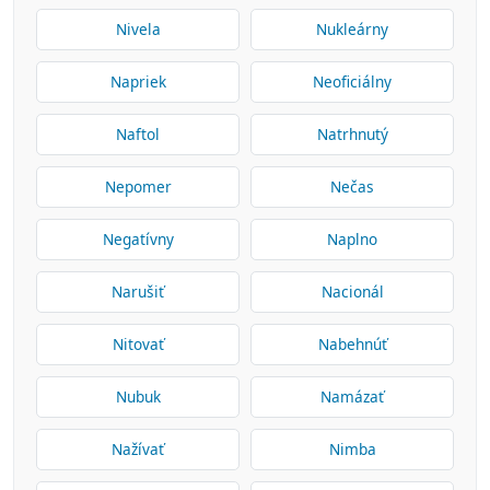
Nivela
Nukleárny
Napriek
Neoficiálny
Naftol
Natrhnutý
Nepomer
Nečas
Negatívny
Naplno
Narušiť
Nacionál
Nitovať
Nabehnúť
Nubuk
Namázať
Nažívať
Nimba