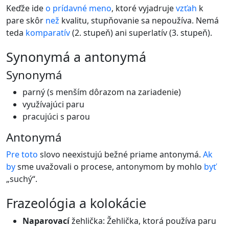
Keďže ide
o
prídavné meno
, ktoré vyjadruje
vzťah
k
pare skôr
než
kvalitu, stupňovanie sa nepoužíva. Nemá
teda
komparatív
(2. stupeň) ani superlatív (3. stupeň).
synonymá a antonymá
Synonymá
parný (s menším dôrazom na zariadenie)
využívajúci paru
pracujúci s parou
Antonymá
Pre
toto
slovo neexistujú bežné priame antonymá.
Ak
by
sme uvažovali o procese, antonymom by mohlo
byť
„suchý“.
frazeológia a kolokácie
Naparovací
žehlička: Žehlička, ktorá používa paru