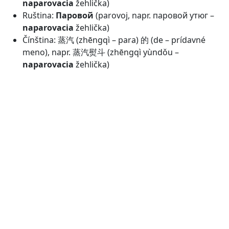
naparovacia
žehlička)
Ruština:
Паровой
(parovoj, napr. паровой утюг –
naparovacia
žehlička)
Čínština: 蒸汽 (zhēngqì – para) 的 (de – prídavné
meno), napr. 蒸汽熨斗 (zhēngqì yùndǒu –
naparovacia
žehlička)