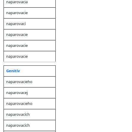
rod
rod
naparovacia
rod
)
rod)
rod
)
životný)
než
naparovacie
naparovací
naparovacie
naparovacie
naparovacie
Genitív
naparovacieho
naparovacej
naparovacieho
naparovacích
naparovacích