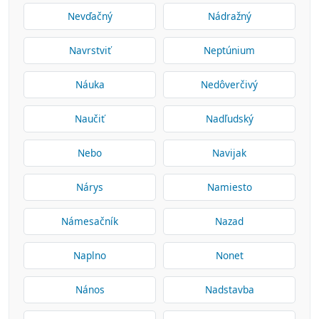
Nevďačný
Nádražný
Navrstviť
Neptúnium
Náuka
Nedôverčivý
Naučiť
Nadľudský
Nebo
Navijak
Nárys
Namiesto
Námesačník
Nazad
Naplno
Nonet
Nános
Nadstavba