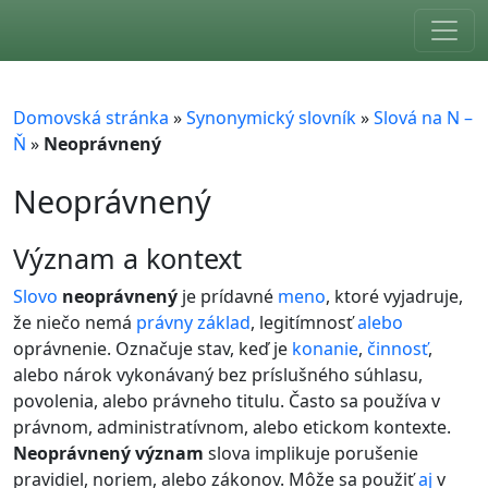
Skip to main content
Domovská stránka
»
Synonymický slovník
»
Slová na N –
Ň
»
Neoprávnený
Neoprávnený
význam a kontext
Slovo
neoprávnený
je prídavné
meno
, ktoré vyjadruje,
že niečo nemá
právny
základ
, legitímnosť
alebo
oprávnenie. Označuje stav, keď je
konanie
,
činnosť
,
alebo nárok vykonávaný bez príslušného súhlasu,
povolenia, alebo právneho titulu. Často sa používa v
právnom, administratívnom, alebo etickom kontexte.
Neoprávnený význam
slova implikuje porušenie
pravidiel, noriem, alebo zákonov. Môže sa použiť
aj
v