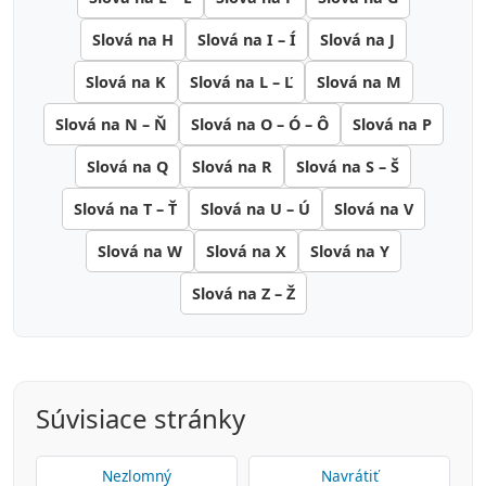
Slová na H
Slová na I – Í
Slová na J
Slová na K
Slová na L – Ľ
Slová na M
Slová na N – Ň
Slová na O – Ó – Ô
Slová na P
Slová na Q
Slová na R
Slová na S – Š
Slová na T – Ť
Slová na U – Ú
Slová na V
Slová na W
Slová na X
Slová na Y
Slová na Z – Ž
Súvisiace stránky
Nezlomný
Navrátiť