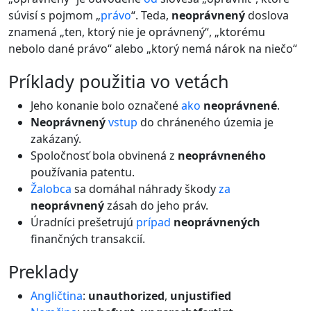
súvisí s pojmom „
právo
“. Teda,
neoprávnený
doslova
znamená „ten, ktorý nie je oprávnený“, „ktorému
nebolo dané právo“ alebo „ktorý nemá nárok na niečo“
príklady použitia vo vetách
Jeho konanie bolo označené
ako
neoprávnené
.
Neoprávnený
vstup
do chráneného územia je
zakázaný.
Spoločnosť bola obvinená z
neoprávneného
používania patentu.
Žalobca
sa domáhal náhrady škody
za
neoprávnený
zásah do jeho práv.
Úradníci prešetrujú
prípad
neoprávnených
finančných transakcií.
preklady
Angličtina
:
unauthorized
,
unjustified