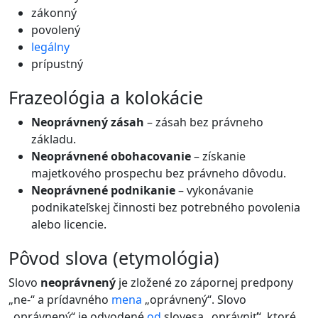
zákonný
povolený
legálny
prípustný
frazeológia a kolokácie
Neoprávnený zásah
– zásah bez právneho
základu.
Neoprávnené obohacovanie
– získanie
majetkového prospechu bez právneho dôvodu.
Neoprávnené podnikanie
– vykonávanie
podnikateľskej činnosti bez potrebného povolenia
alebo licencie.
pôvod slova (etymológia)
Slovo
neoprávnený
je zložené zo zápornej predpony
„ne-“ a prídavného
mena
„oprávnený“. Slovo
„oprávnený“ je odvodené
od
slovesa „oprávniť“, ktoré