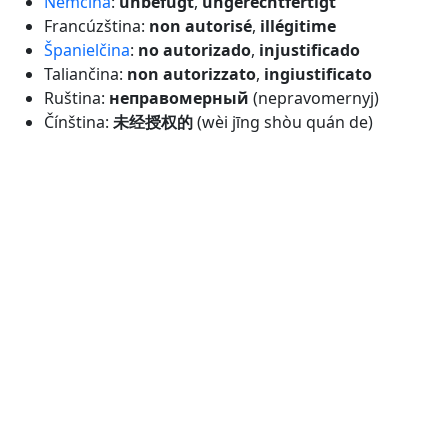
Nemčina
:
unbefugt
,
ungerechtfertigt
Francúzština:
non autorisé
,
illégitime
Španielčina
:
no autorizado
,
injustificado
Taliančina:
non autorizzato
,
ingiustificato
Ruština:
неправомерный
(nepravomernyj)
Čínština:
未经授权的
(wèi jīng shòu quán de)