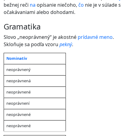
bežnej reči
na
opísanie niečoho,
čo
nie je v súlade s
očakávaniami alebo dohodami.
gramatika
Slovo „neoprávnený“ je akostné
prídavné meno
.
Skloňuje sa podľa vzoru
pekný
.
Nominatív
Jednotné
Jednotné
Jednotné
Množné
Mn
číslo
číslo
číslo
číslo
čísl
Pád
neoprávnený
(mužský
(
ženský
(
stredný
(
mužský
(
že
rod
)
rod)
rod
)
rod
)
rod
neoprávnená
neoprávnené
neoprávnení
neoprávnené
neoprávnené