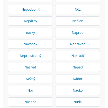
Napodobniť
Nôž
Nepárny
Nečlen
ňaský
Naproti
Navonok
Nahrávač
Nepriestrelný
Nakrútiť
Nazívať
Nápad
Nežný
Nádor
Nór
Naoko
Násada
Nuda