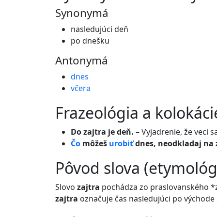
Synonymá
nasledujúci deň
po dnešku
Antonymá
dnes
včera
frazeológia a kolokáci
Do zajtra je deň.
– Vyjadrenie, že veci 
Čo
môžeš
urobiť
dnes, neodkladaj na z
pôvod slova (etymológ
Slovo
zajtra
pochádza zo praslovanského *za
zajtra
označuje čas nasledujúci po východe 