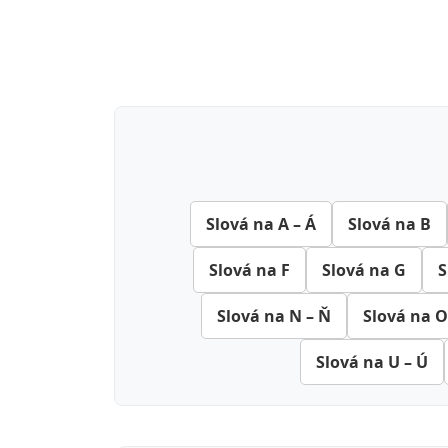
Slová na A – Á
Slová na B
Slová na F
Slová na G
S
Slová na N – Ň
Slová na O
Slová na U – Ú