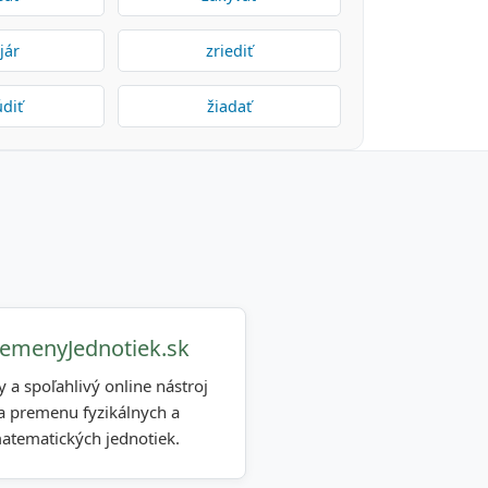
jár
zriediť
údiť
žiadať
emenyJednotiek.sk
y a spoľahlivý online nástroj
a premenu fyzikálnych a
atematických jednotiek.