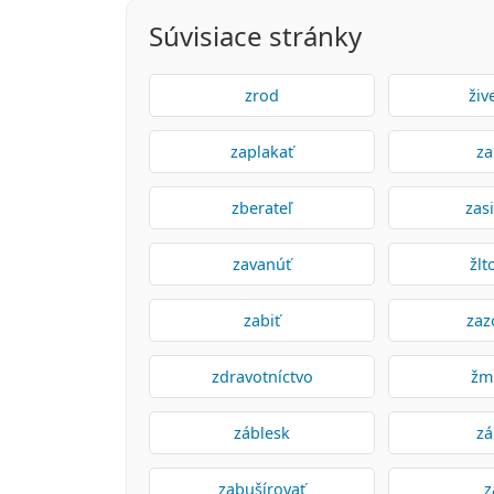
Súvisiace stránky
zrod
živ
zaplakať
za
zberateľ
zas
zavanúť
žlt
zabiť
zaz
zdravotníctvo
žm
záblesk
z
zabušírovať
z