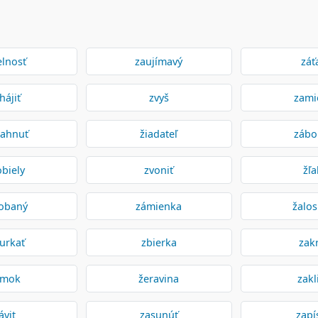
elnosť
zaujímavý
záť
hájiť
zvyš
zami
iahnuť
žiadateľ
zábo
obiely
zvoniť
žľ
obaný
zámienka
žalo
urkať
zbierka
zakr
ámok
žeravina
zakl
ávit
zasunúť
zapí