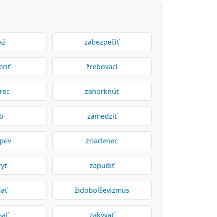
až
zabezpečiť
eriť
žrebovací
rec
zahorknúť
ab
zamedziť
spev
zriadenec
yť
zapudiť
iať
židoboľševizmus
sať
zakývať