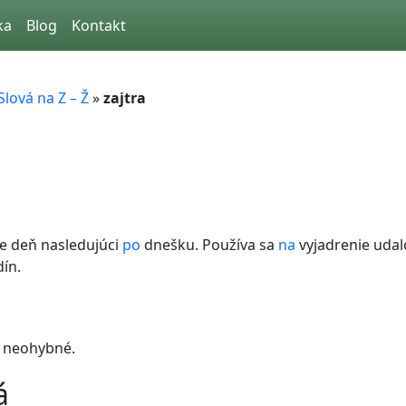
ka
Blog
Kontakt
Slová na Z – Ž
»
zajtra
e deň nasledujúci
po
dnešku. Používa sa
na
vyjadrenie udal
ín.
e neohybné.
á