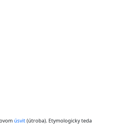
slovom
úsvit
(útroba). Etymologicky teda