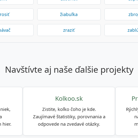
rosiť
žiabuľka
zbro
bávač
zraziť
zabl
navštívte aj naše ďalšie projekty
Kolkoo.sk
Pr
niek,
Zistite, koľko čoho je kde.
Rýchl
a
Zaujímavé štatistiky, porovnania a
n
 hier.
odpovede na zvedavé otázky.
m