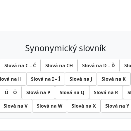
synonymický slovník
Slová na C – Č
Slová na CH
Slová na D – Ď
Sl
lová na H
Slová na I – Í
Slová na J
Slová na K
 – Ó – Ô
Slová na P
Slová na Q
Slová na R
S
Slová na V
Slová na W
Slová na X
Slová na Y