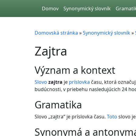
Skip to main content
Domov
Synonymický slovník
Gramati
Domovská stránka
»
Synonymický slovník
»
Zajtra
význam a kontext
Slovo
zajtra
je
príslovka
času, ktorá označuj
budúcnosti, v priebehu nasledujúcich 24 hod
gramatika
Slovo „zajtra“ je príslovka času.
Toto
slovo j
synonymá a antonym