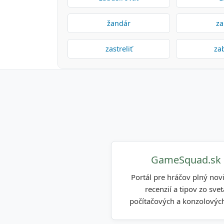
žandár
za
zastreliť
za
GameSquad.sk
Portál pre hráčov plný novi
recenzií a tipov zo svet
počítačových a konzolových