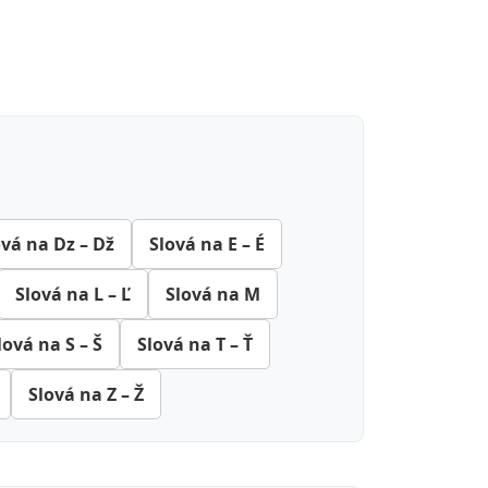
ová na Dz – Dž
Slová na E – É
Slová na L – Ľ
Slová na M
lová na S – Š
Slová na T – Ť
Slová na Z – Ž