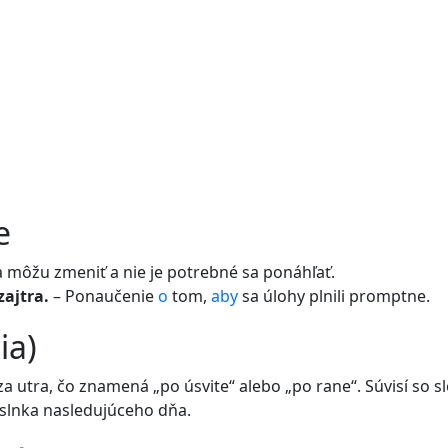
e
sa môžu zmeniť a nie je potrebné sa ponáhľať.
ajtra.
– Ponaučenie
o
tom,
aby
sa úlohy plnili promptne.
ia)
 utra, čo znamená „po úsvite“ alebo „po rane“. Súvisí so 
slnka nasledujúceho dňa.