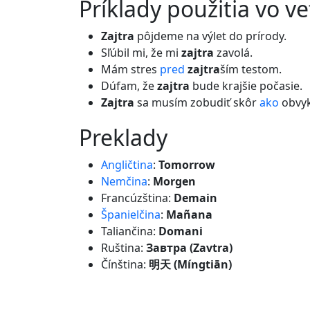
príklady použitia vo v
Zajtra
pôjdeme na výlet do prírody.
Sľúbil mi, že mi
zajtra
zavolá.
Mám stres
pred
zajtra
ším testom.
Dúfam, že
zajtra
bude krajšie počasie.
Zajtra
sa musím zobudiť skôr
ako
obvyk
preklady
Angličtina
:
Tomorrow
Nemčina
:
Morgen
Francúzština:
Demain
Španielčina
:
Mañana
Taliančina:
Domani
Ruština:
Завтра (Zavtra)
Čínština:
明天 (Míngtiān)