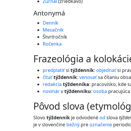
Žurnál
(zriedkavo)
Antonymá
Denník
Mesačník
Štvrťročník
Ročenka
frazeológia a kolokáci
predplatiť
si
týždenník
:
objednať
si pra
čítať
týždenník
:
venovať
sa čítaniu obs
redakcia
týždenníka
: pracovisko, kde s
novinár
v
týždenníku
:
osoba
pracujúc
pôvod slova (etymológ
Slovo
týždenník
je odvodené
od
slova
týžde
je v slovenčine
bežný
pre
označenie
periodic