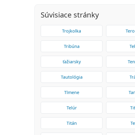
Súvisiace stránky
Trojkolka
Tero
Tribúna
Te
ťažiarsky
Ten
Tautológia
Tr
Tlmene
Ta
Telúr
Ti
Titán
Te