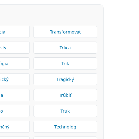
cia
Transformovať
sty
Trlica
ógia
Trik
ický
Tragický
ha
Trúbiť
go
Truk
nčný
Technológ