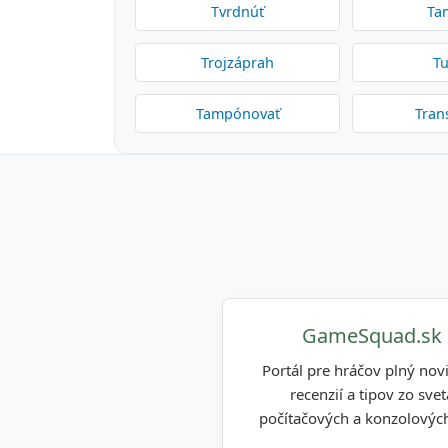
Tvrdnúť
Ta
Trojzáprah
Tu
Tampónovať
Tran
GameSquad.sk
Portál pre hráčov plný novi
recenzií a tipov zo svet
počítačových a konzolových