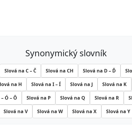
synonymický slovník
Slová na C – Č
Slová na CH
Slová na D – Ď
Sl
lová na H
Slová na I – Í
Slová na J
Slová na K
 – Ó – Ô
Slová na P
Slová na Q
Slová na R
S
Slová na V
Slová na W
Slová na X
Slová na Y