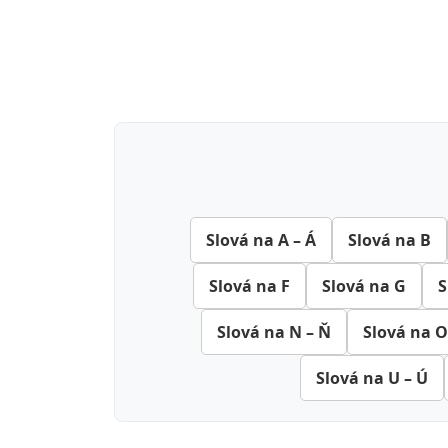
Slová na A – Á
Slová na B
Slová na F
Slová na G
S
Slová na N – Ň
Slová na O
Slová na U – Ú