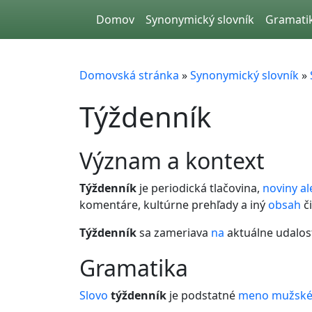
Skip to main content
Domov
Synonymický slovník
Gramati
Domovská stránka
»
Synonymický slovník
»
Týždenník
význam a kontext
Týždenník
je periodická tlačovina,
noviny
al
komentáre, kultúrne prehľady a iný
obsah
či
Týždenník
sa zameriava
na
aktuálne udalost
gramatika
Slovo
týždenník
je podstatné
meno
mužské