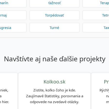
marín
ťažnosť
Tera
rnaj
Torpédovať
Tet
sgresia
Turné
Ta
navštívte aj naše ďalšie projekty
Kolkoo.sk
Pr
niek,
Zistite, koľko čoho je kde.
Rýchl
a
Zaujímavé štatistiky, porovnania a
n
 hier.
odpovede na zvedavé otázky.
m