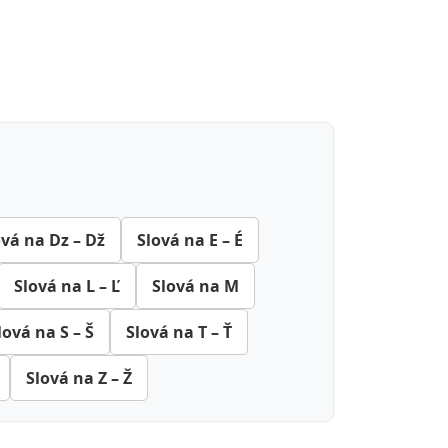
ová na Dz – Dž
Slová na E – É
Slová na L – Ľ
Slová na M
lová na S – Š
Slová na T – Ť
Slová na Z – Ž