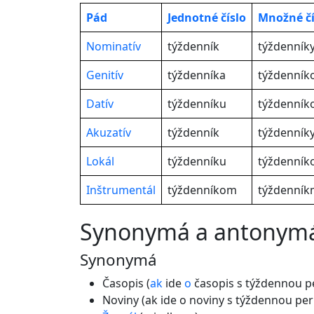
Pád
Jednotné
číslo
Množné čí
Nominatív
týždenník
týždenník
Genitív
týždenníka
týždenník
Datív
týždenníku
týždenní
Akuzatív
týždenník
týždenník
Lokál
týždenníku
týždenník
Inštrumentál
týždenníkom
týždenník
synonymá a antonym
Synonymá
Časopis (
ak
ide
o
časopis s týždennou pe
Noviny (ak ide o noviny s týždennou per