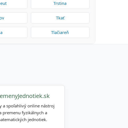
peut
Trstina
rov
Tkať
xa
Tlačiareň
emenyJednotiek.sk
y a spoľahlivý online nástroj
a premenu fyzikálnych a
atematických jednotiek.