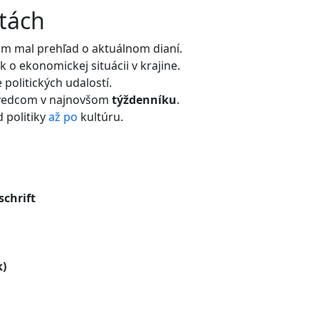
etách
m mal prehľad o aktuálnom dianí.
 o ekonomickej situácii v krajine.
 politických udalostí.
vedcom v najnovšom
týždenníku
.
 politiky
až
po
kultúru.
chrift
)