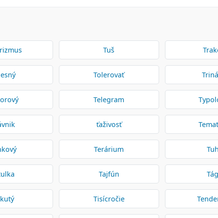
rizmus
Tuš
Trak
lesný
Tolerovať
Triná
orový
Telegram
Typol
ávnik
ťaživosť
Temat
nkový
Terárium
Tu
tulka
Tajfún
Tá
kutý
Tisícročie
Tende