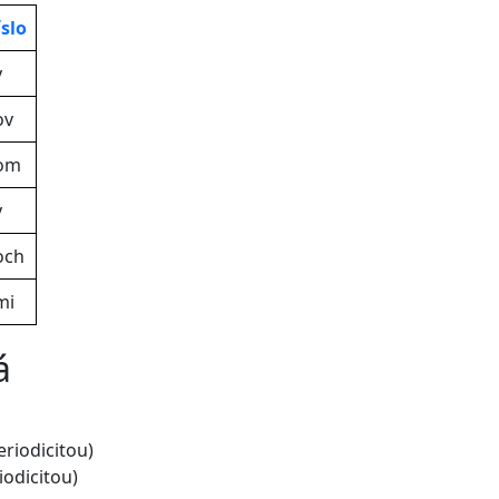
slo
y
ov
kom
y
och
mi
á
riodicitou)
iodicitou)