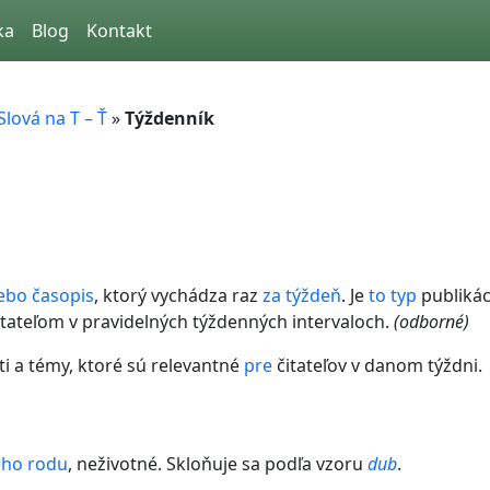
ka
Blog
Kontakt
Slová na T – Ť
»
Týždenník
ebo
časopis
, ktorý vychádza raz
za
týždeň
. Je
to
typ
publikác
tateľom v pravidelných týždenných intervaloch.
(odborné)
i a témy, ktoré sú relevantné
pre
čitateľov v danom týždni.
ho rodu
, neživotné. Skloňuje sa podľa vzoru
dub
.