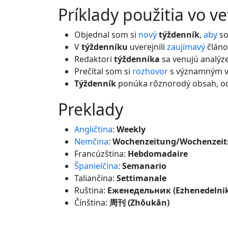
príklady použitia vo v
Objednal som si
nový
týždenník
,
aby
so
V
týždenníku
uverejnili
zaujímavý
článok
Redaktori
týždenníka
sa venujú analýze
Prečítal som si
rozhovor
s významným 
Týždenník
ponúka rôznorodý obsah, od
preklady
Angličtina
:
Weekly
Nemčina
:
Wochenzeitung/Wochenzeits
Francúzština:
Hebdomadaire
Španielčina
:
Semanario
Taliančina:
Settimanale
Ruština:
Еженедельник (Ezhenedelnik
Čínština:
周刊 (Zhōukān)