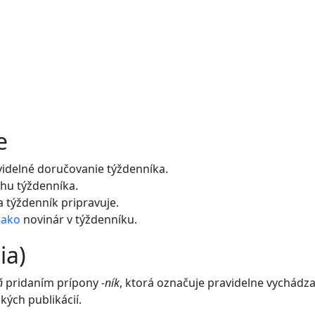
e
videlné doručovanie týždenníka.
ahu týždenníka.
a týždenník pripravuje.
a
ako
novinár v týždenníku.
ia)
ň
pridaním prípony
-ník
, ktorá označuje pravidelne vychádza
kých publikácií.