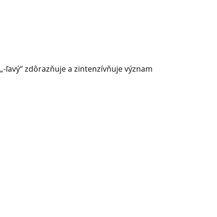
„-ľavý“ zdôrazňuje a zintenzívňuje význam