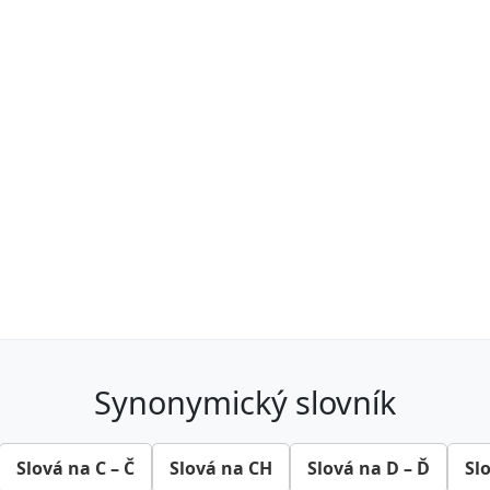
synonymický slovník
Slová na C – Č
Slová na CH
Slová na D – Ď
Sl