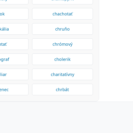
pok
chachotať
kália
chruňo
htať
chrómový
ograf
cholerik
liar
charitatívny
enec
chrbát