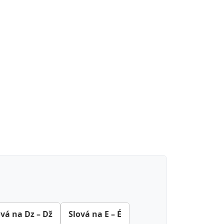
ová na Dz – Dž
Slová na E – É