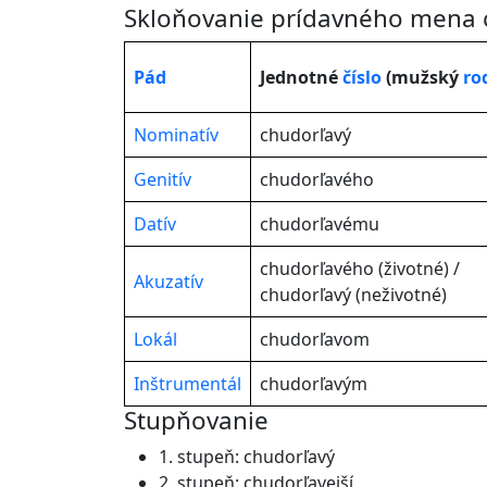
Skloňovanie prídavného mena c
Pád
Jednotné
číslo
(mužský
ro
Nominatív
chudorľavý
Genitív
chudorľavého
Datív
chudorľavému
chudorľavého (životné) /
Akuzatív
chudorľavý (neživotné)
Lokál
chudorľavom
Inštrumentál
chudorľavým
Stupňovanie
1. stupeň: chudorľavý
2. stupeň: chudorľavejší