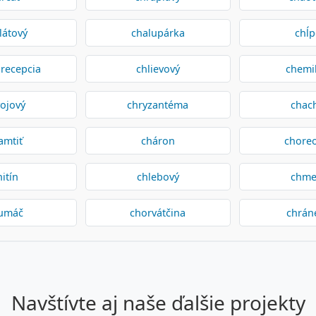
látový
chalupárka
chĺ
recepcia
chlievový
chemi
ojový
chryzantéma
chac
amtiť
cháron
chore
hitín
chlebový
chme
umáč
chorvátčina
chrán
navštívte aj naše ďalšie projekty