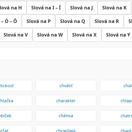
lová na H
Slová na I – Í
Slová na J
Slová na K
 – Ó – Ô
Slová na P
Slová na Q
Slová na R
S
Slová na V
Slová na W
Slová na X
Slová na Y
tickosť
chváliť
cha
hlačka
charakter
chlap
ebíček
chémia
chatr
rčať
chrapľavý
chaot