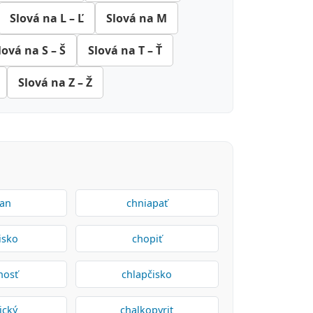
Slová na L – Ľ
Slová na M
lová na S – Š
Slová na T – Ť
Slová na Z – Ž
lan
chniapať
isko
chopiť
nosť
chlapčisko
ický
chalkopyrit