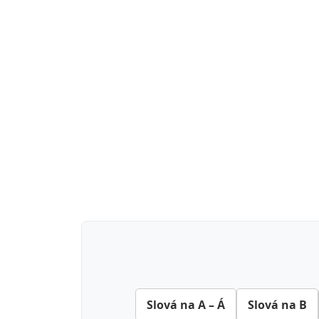
Slová na A – Á
Slová na B