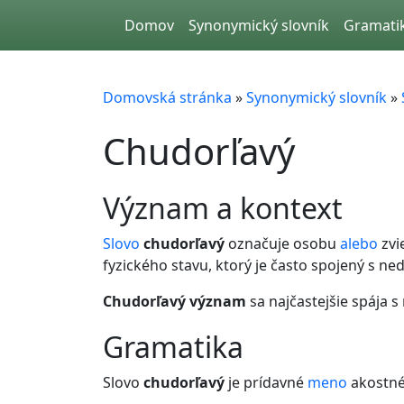
Skip to main content
Domov
Synonymický slovník
Gramati
Domovská stránka
»
Synonymický slovník
»
Chudorľavý
význam a kontext
Slovo
chudorľavý
označuje osobu
alebo
zvi
fyzického stavu, ktorý je často spojený s 
Chudorľavý význam
sa najčastejšie spája 
gramatika
Slovo
chudorľavý
je prídavné
meno
akostné