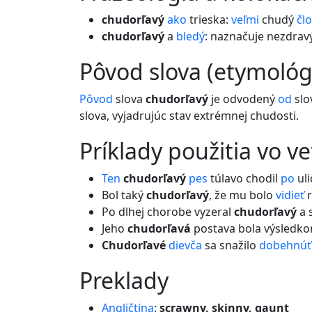
chudorľavý
ako
trieska:
veľmi
chudý
čl
chudorľavý
a
bledý
: naznačuje nezdravý
pôvod slova (etymológ
Pôvod
slova
chudorľavý
je odvodený
od
slo
slova, vyjadrujúc stav extrémnej chudosti.
príklady použitia vo v
Ten
chudorľavý
pes
túlavo chodil
po
uli
Bol taký
chudorľavý
, že mu bolo
vidieť
r
Po dlhej chorobe vyzeral
chudorľavý
a 
Jeho
chudorľavá
postava bola výsledko
Chudorľavé
dievča
sa snažilo
dobehnúť
preklady
Angličtina
:
scrawny, skinny, gaunt