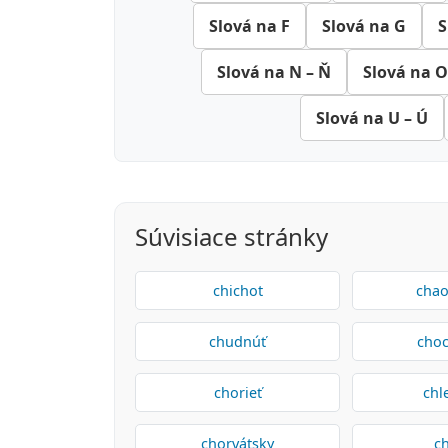
Slová na F
Slová na G
S
Slová na N – Ň
Slová na O
Slová na U – Ú
Súvisiace stránky
chichot
chao
chudnúť
choc
chorieť
chl
chorvátsky
ch