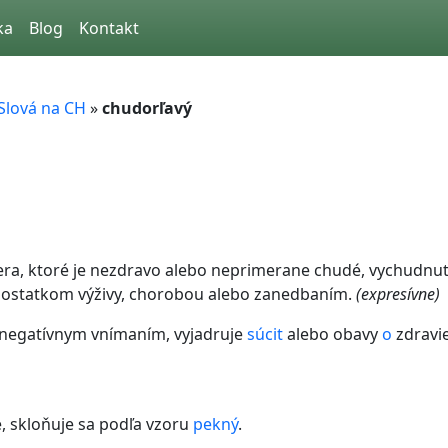
ka
Blog
Kontakt
Slová na CH
»
chudorľavý
era, ktoré je nezdravo alebo neprimerane chudé, vychudnut
nedostatkom výživy, chorobou alebo zanedbaním.
(expresívne)
s negatívnym vnímaním, vyjadruje
súcit
alebo obavy
o
zdravie
, skloňuje sa podľa vzoru
pekný
.