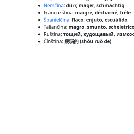
Nemčina
:
dürr, mager, schmächtig
Francúzština:
maigre, décharné, frêle
Španielčina
:
flaco, enjuto, escuálido
Taliančina:
magro, smunto, scheletric
Ruština:
тощий, худощавый, измо
Čínština:
瘦弱的 (shòu ruò de)