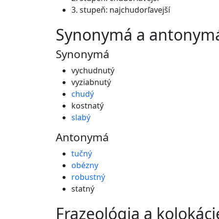
3. stupeň: najchudorľavejší
synonymá a antonym
Synonymá
vychudnutý
vyziabnutý
chudý
kostnatý
slabý
Antonymá
tučný
obézny
robustný
statný
frazeológia a kolokáci