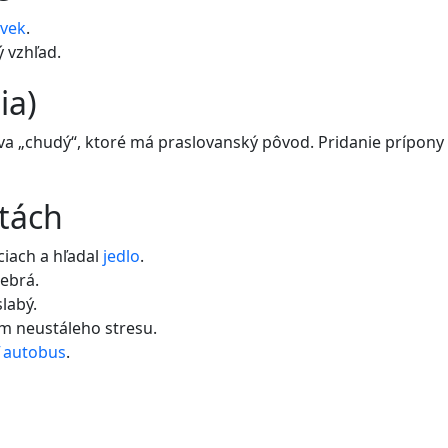
ovek
.
 vzhľad.
ia)
va „chudý“, ktoré má praslovanský pôvod. Pridanie prípony 
etách
ciach a hľadal
jedlo
.
ebrá.
slabý.
m neustáleho stresu.
autobus
.