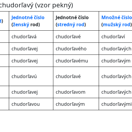
hudorľavý (vzor pekný)
Jednotné číslo
Jednotné číslo
Množné číslo
d
)
(
ženský
rod)
(
stredný rod
)
(
mužský rod
)
chudorľavá
chudorľavé
chudorľaví
chudorľavej
chudorľavého
chudorľavých
chudorľavej
chudorľavému
chudorľavým
chudorľavú
chudorľavé
chudorľavých
chudorľavej
chudorľavom
chudorľavých
chudorľavou
chudorľavým
chudorľavými