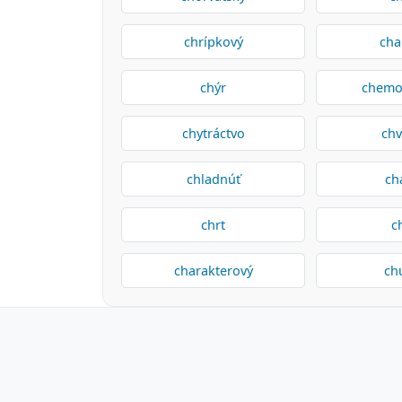
chrípkový
cha
chýr
chemo
chytráctvo
chv
chladnúť
ch
chrt
c
charakterový
ch