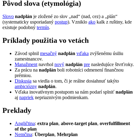
pôvod slova (etymológia)
Slovo
nadplán
je zložené zo slov „nad“ (nad, cez) a „plán“
(systematicky usporiadaný
postup
). Vzniklo
ako
kalk z ruštiny, kde
existuje podobný
termín
.
príklady použitia vo vetách
Závod splnil
mesačný
nadplán
vďaka
zvýšenému úsiliu
zamestnancov.
Manažment
navrhol
nový
nadplán
pre
nasledujúce štvrťroky.
Za prácu na
nadplán
boli robotníci odmenení finančnou
prémiou.
Diskusia
sa viedla o tom, či je reálne dosiahnuť takýto
ambiciózny
nadplán
.
Vďaka inovatívnym postupom sa nám podarí splniť
nadplán
aj
napriek
nepriaznivým podmienkam.
preklady
Angličtina
:
extra plan
,
above-target plan
,
overfulfillment
of the plan
Nemčina
:
Überplan
,
Mehrplan