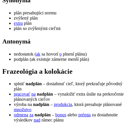
Synonymá
plán presahujúci normu
zvýšený plán
extra
plán
plán so zvýšenými cieľmi
Antonymá
nedostatok (
ak
sa hovorí
o
plnení plánu)
podplán (ak existuje zámerne menší plán)
frazeológia a kolokácie
splniť
nadplán
– dosiahnuť cieľ, ktorý prekračuje pôvodný
plán
pracovať
na
nadplán
– vynaložiť extra úsilie na prekročenie
plánovaných cieľov
výroba na
nadplán
–
produkcia
, ktorá presahuje plánované
množstvo
odmena
za
nadplán
–
bonus
alebo
prémia
za dosiahnutie
výsledkov
nad
rámec plánu