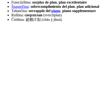
Francúzština:
surplus de plan
,
plan excédentaire
Španielčina
:
sobrecumplimiento del plan
,
plan adicional
Taliančina:
sovrappiù del
piano
,
piano supplementare
Ruština:
сверхплан
(sverchplan)
Čínština: 超额计划 (chāo
é
jìhuà)