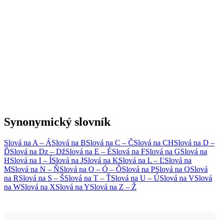
synonymický slovník
Slová na A – Á
Slová na B
Slová na C – Č
Slová na CH
Slová na D –
Ď
Slová na Dz – Dž
Slová na E – É
Slová na F
Slová na G
Slová na
H
Slová na I – Í
Slová na J
Slová na K
Slová na L – Ľ
Slová na
M
Slová na N – Ň
Slová na O – Ó – Ô
Slová na P
Slová na Q
Slová
na R
Slová na S – Š
Slová na T – Ť
Slová na U – Ú
Slová na V
Slová
na W
Slová na X
Slová na Y
Slová na Z – Ž