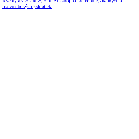
Rýchly a spoľahlivý online nástroj na premenu fyzikálnych a
matematických jednotiek.
© 2026 ABCzone.sk. All rights reserved.