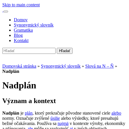
Skip to main content
Domov
Synonymický slovník
Gramatika
Blog
Kontakt
Hľadať
Domovská stránka
»
Synonymický slovník
»
Slová na N – Ň
»
Nadplán
Nadplán
význam a kontext
Nadplán
je
plán
, ktorý prekračuje pôvodne stanovené ciele
alebo
normy. Označuje zvýšené
úsilie
alebo výsledky, ktoré presahujú
bežné očakávania. Používa sa
najmä
v kontexte výroby, ekonomiky
a plánovania,
ale
môže sa vyskytnúť
aj
v iných oblastiach.