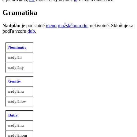
gramatika
Nadplán
je podstatné
meno
mužského rodu
, neživotné. Skloňuje sa
podľa vzoru
dub
.
Jednotné
Množné
Nominatív
Pád
číslo
číslo
nadplán
nadplány
Genitív
nadplánu
nadplánov
Datív
nadplánu
nadplánom