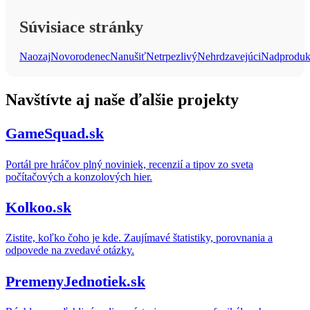
Súvisiace stránky
Naozaj
Novorodenec
Nanušiť
Netrpezlivý
Nehrdzavejúci
Nadproduk
navštívte aj naše ďalšie projekty
GameSquad.sk
Portál pre hráčov plný noviniek, recenzií a tipov zo sveta
počítačových a konzolových hier.
Kolkoo.sk
Zistite, koľko čoho je kde. Zaujímavé štatistiky, porovnania a
odpovede na zvedavé otázky.
PremenyJednotiek.sk