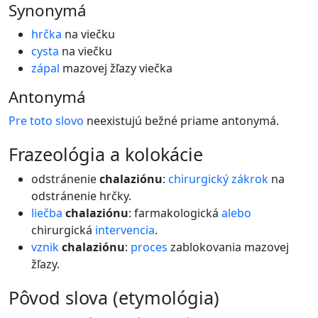
Synonymá
hrčka
na viečku
cysta
na viečku
zápal
mazovej žľazy viečka
Antonymá
Pre
toto
slovo
neexistujú bežné priame antonymá.
frazeológia a kolokácie
odstránenie
chalaziónu
:
chirurgický
zákrok
na
odstránenie hrčky.
liečba
chalaziónu
: farmakologická
alebo
chirurgická
intervencia
.
vznik
chalaziónu
:
proces
zablokovania mazovej
žľazy.
pôvod slova (etymológia)