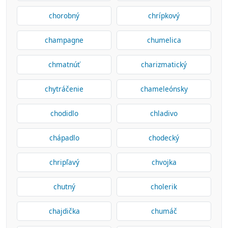
chorobný
chrípkový
champagne
chumelica
chmatnúť
charizmatický
chytráčenie
chameleónsky
chodidlo
chladivo
chápadlo
chodecký
chripľavý
chvojka
chutný
cholerik
chajdička
chumáč