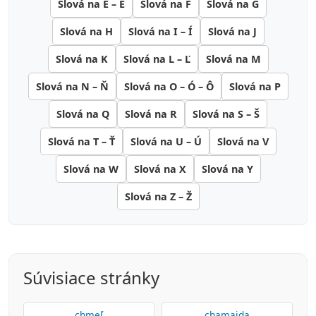
Slová na E – É
Slová na F
Slová na G
Slová na H
Slová na I – Í
Slová na J
Slová na K
Slová na L – Ľ
Slová na M
Slová na N – Ň
Slová na O – Ó – Ô
Slová na P
Slová na Q
Slová na R
Slová na S – Š
Slová na T – Ť
Slová na U – Ú
Slová na V
Slová na W
Slová na X
Slová na Y
Slová na Z – Ž
Súvisiace stránky
chmeľ
chamajda