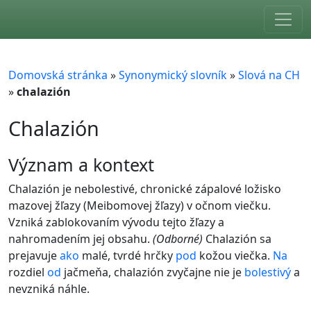
Skip to main content
Domovská stránka
»
Synonymický slovník
»
Slová na CH
»
chalazión
Chalazión
význam a kontext
Chalazión je nebolestivé, chronické zápalové ložisko
mazovej žľazy (Meibomovej žľazy) v očnom viečku.
Vzniká zablokovaním vývodu tejto žľazy a
nahromadením jej obsahu.
(Odborné)
Chalazión sa
prejavuje
ako
malé, tvrdé hrčky
pod
kožou viečka.
Na
rozdiel
od
jačmeňa, chalazión zvyčajne nie je
bolestivý
a
nevzniká náhle.