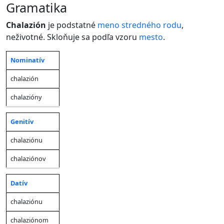
gramatika
Chalazión
je podstatné
meno
stredného rodu
,
neživotné. Skloňuje sa podľa vzoru
mesto
.
Nominatív
Jednotné
Množné
Pád
číslo
číslo
chalazión
chalazióny
Genitív
chalaziónu
chalaziónov
Datív
chalaziónu
chalaziónom