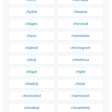
chyžná
chvojina
chlapec
chorovod
chasa
chameleón
chabnúť
chronogram
chtivý
chmeľnica
chlípať
chybiť
chladivý
chotár
chronickosť
chamtivosť
chmatkať
chovateľský