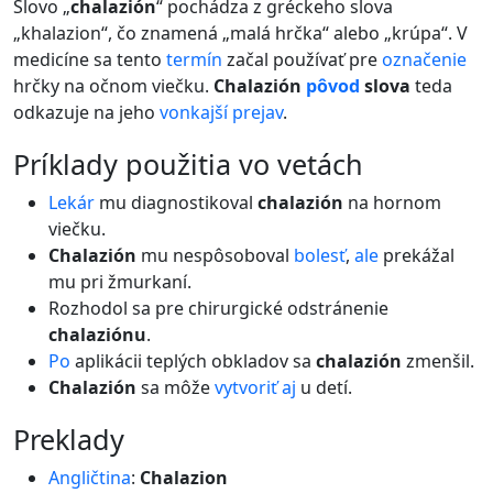
Slovo „
chalazión
“ pochádza z gréckeho slova
„khalazion“, čo znamená „malá hrčka“ alebo „krúpa“. V
medicíne sa tento
termín
začal používať pre
označenie
hrčky na očnom viečku.
Chalazión
pôvod
slova
teda
odkazuje na jeho
vonkajší
prejav
.
príklady použitia vo vetách
Lekár
mu diagnostikoval
chalazión
na hornom
viečku.
Chalazión
mu nespôsoboval
bolesť
,
ale
prekážal
mu pri žmurkaní.
Rozhodol sa pre chirurgické odstránenie
chalaziónu
.
Po
aplikácii teplých obkladov sa
chalazión
zmenšil.
Chalazión
sa môže
vytvoriť
aj
u detí.
preklady
Angličtina
:
Chalazion