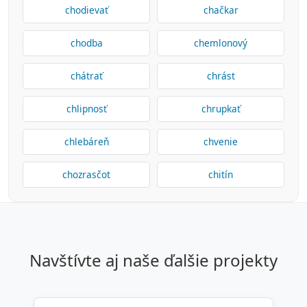
chodievať
chačkar
chodba
chemlonový
chátrať
chrást
chlipnosť
chrupkať
chlebáreň
chvenie
chozrasčot
chitín
navštívte aj naše ďalšie projekty