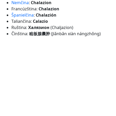
Nemčina
:
Chalazion
Francúzština:
Chalazion
Španielčina
:
Chalazión
Taliančina:
Calazio
Ruština:
Халязион
(Chaljazion)
Čínština:
睑板腺囊肿
(Jiǎnbǎn xiàn nángzhǒng)