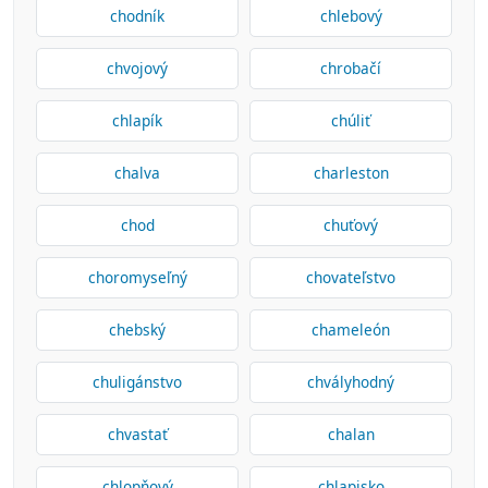
chodník
chlebový
chvojový
chrobačí
chlapík
chúliť
chalva
charleston
chod
chuťový
choromyseľný
chovateľstvo
chebský
chameleón
chuligánstvo
chvályhodný
chvastať
chalan
chlopňový
chlapisko