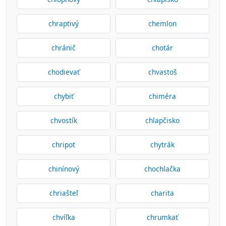
chraptivý
chemlon
chránič
chotár
chodievať
chvastoš
chybiť
chiméra
chvostík
chlapčisko
chripot
chytrák
chinínový
chochlačka
chriašteľ
charita
chvíľka
chrumkať