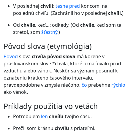
V poslednej
chvíli
:
tesne
pred
koncom, na
poslednú chvíľu. (Zachránil ho v poslednej
chvíli
.)
Od
chvíle
, keď…: odkedy. (Od
chvíle
, keď som ťa
stretol, som
šťastný
.)
pôvod slova (etymológia)
Pôvod
slova
chvíľa pôvod slova
má korene v
praslovanskom slove *chvila, ktoré označovalo prúd
vzduchu alebo vánok. Neskôr sa význam posunul k
označeniu krátkeho časového intervalu,
pravdepodobne v zmysle niečoho,
čo
prebehne
rýchlo
ako vánok.
príklady použitia vo vetách
Potrebujem
len
chvíľu
tvojho času.
Prežil som krásnu
chvíľu
s priateľmi.