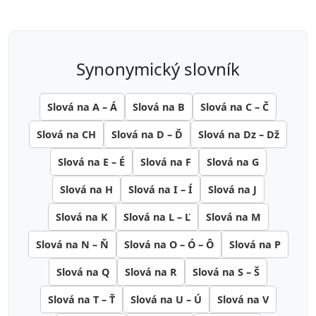
synonymický slovník
Slová na A – Á
Slová na B
Slová na C – Č
Slová na CH
Slová na D – Ď
Slová na Dz – Dž
Slová na E – É
Slová na F
Slová na G
Slová na H
Slová na I – Í
Slová na J
Slová na K
Slová na L – Ľ
Slová na M
Slová na N – Ň
Slová na O – Ó – Ô
Slová na P
Slová na Q
Slová na R
Slová na S – Š
Slová na T – Ť
Slová na U – Ú
Slová na V