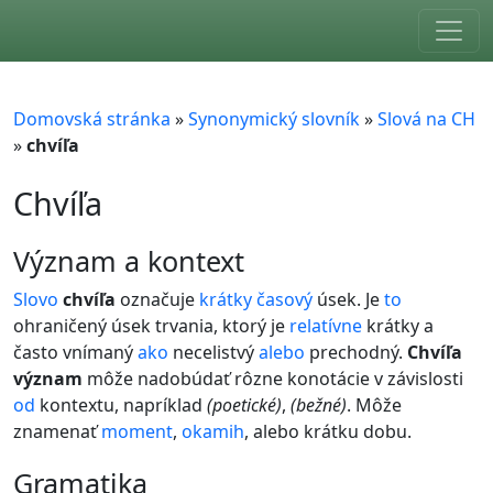
Skip to main content
Domovská stránka
»
Synonymický slovník
»
Slová na CH
»
chvíľa
Chvíľa
význam a kontext
Slovo
chvíľa
označuje
krátky
časový
úsek. Je
to
ohraničený úsek trvania, ktorý je
relatívne
krátky a
často vnímaný
ako
necelistvý
alebo
prechodný.
Chvíľa
význam
môže nadobúdať rôzne konotácie v závislosti
od
kontextu, napríklad
(poetické)
,
(bežné)
. Môže
znamenať
moment
,
okamih
, alebo krátku dobu.
gramatika