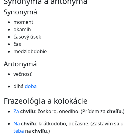
synonymá a antonymá
Synonymá
moment
okamih
časový úsek
čas
medziobdobie
Antonymá
večnosť
dlhá
doba
frazeológia a kolokácie
Za
chvíľu
: čoskoro, onedlho. (Prídem za
chvíľu
.)
Na
chvíľu
: krátkodobo, dočasne. (Zastavím sa u
teba
na
chvíľu
.)