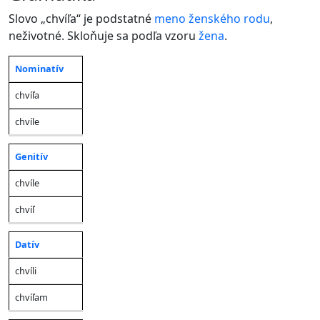
Slovo „chvíľa“ je podstatné
meno
ženského rodu
,
neživotné. Skloňuje sa podľa vzoru
žena
.
Nominatív
Jednotné
Množné
Pád
číslo
číslo
chvíľa
chvíle
Genitív
chvíle
chvíľ
Datív
chvíli
chvíľam