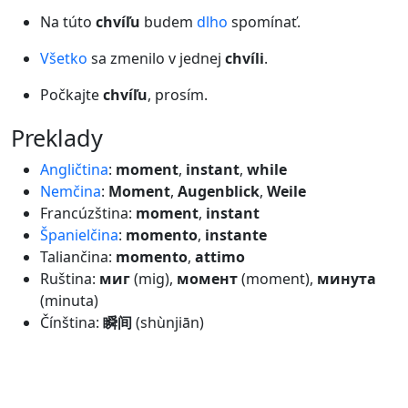
Na túto
chvíľu
budem
dlho
spomínať.
Všetko
sa zmenilo v jednej
chvíli
.
Počkajte
chvíľu
, prosím.
preklady
Angličtina
:
moment
,
instant
,
while
Nemčina
:
Moment
,
Augenblick
,
Weile
Francúzština:
moment
,
instant
Španielčina
:
momento
,
instante
Taliančina:
momento
,
attimo
Ruština:
миг
(mig),
момент
(moment),
минута
(minuta)
Čínština:
瞬间
(shùnjiān)