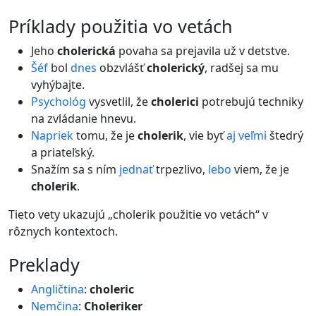
príklady použitia vo vetách
Jeho
cholerická
povaha sa prejavila už v detstve.
Šéf
bol
dnes
obzvlášť
cholerický
, radšej sa mu
vyhýbajte.
Psychológ
vysvetlil, že
cholerici
potrebujú techniky
na zvládanie hnevu.
Napriek
tomu, že je
cholerik
, vie byť
aj
veľmi
štedrý
a priateľský.
Snažím sa s ním
jednať
trpezlivo,
lebo
viem, že je
cholerik
.
Tieto vety ukazujú „cholerik použitie vo vetách“ v
rôznych kontextoch.
preklady
Angličtina
:
choleric
Nemčina
:
Choleriker