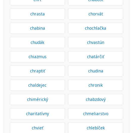
chrasta
chorvát
chabina
chochlačka
chudák
chvastún
chiazmus
chatárčiť
chraptiť
chudina
chaldejec
chronik
chimérický
chabzdový
charitatívny
chmeliarstvo
chvieť
chlebíček