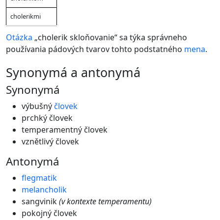
cholerikmi
Otázka
„cholerik skloňovanie“ sa týka správneho
používania pádových tvarov tohto podstatného
mena
.
synonymá a antonymá
Synonymá
výbušný
človek
prchký človek
temperamentný človek
vznětlivý človek
Antonymá
flegmatik
melancholik
sangvinik
(v kontexte temperamentu)
pokojný človek