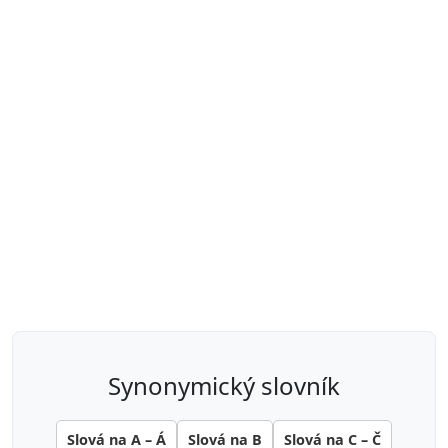
synonymický slovník
Slová na A – Á
Slová na B
Slová na C – Č