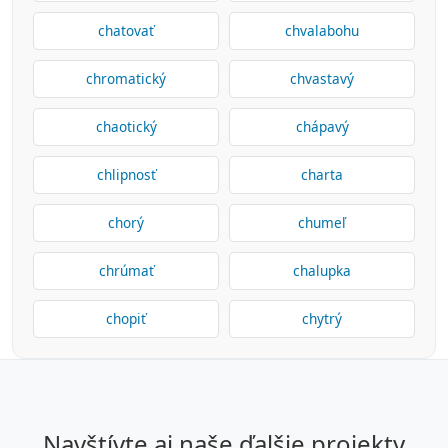
chatovať
chvalabohu
chromatický
chvastavý
chaotický
chápavý
chlipnosť
charta
chorý
chumeľ
chrúmať
chalupka
chopiť
chytrý
navštívte aj naše ďalšie projekty