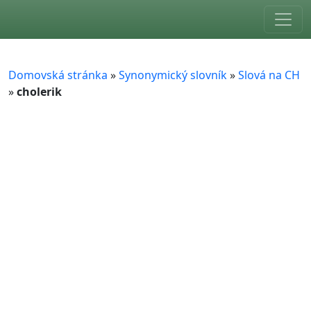
Skip to main content
Domovská stránka
»
Synonymický slovník
»
Slová na CH
»
cholerik