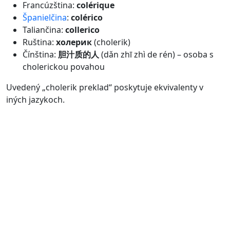
Francúzština:
colérique
Španielčina
:
colérico
Taliančina:
collerico
Ruština:
холерик
(cholerik)
Čínština:
胆汁质的人
(dǎn zhī zhì de rén) – osoba s
cholerickou povahou
Uvedený „cholerik preklad“ poskytuje ekvivalenty v
iných jazykoch.