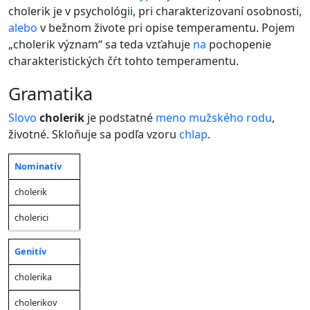
cholerik je v psychológii, pri charakterizovaní osobnosti,
alebo
v bežnom živote pri opise temperamentu. Pojem
„cholerik význam“ sa teda vzťahuje
na
pochopenie
charakteristických čŕt tohto temperamentu.
gramatika
Slovo
cholerik
je podstatné
meno
mužského rodu
,
životné. Skloňuje sa podľa vzoru
chlap
.
Nominatív
Jednotné
Množné
Pád
číslo
číslo
cholerik
cholerici
Genitív
cholerika
cholerikov