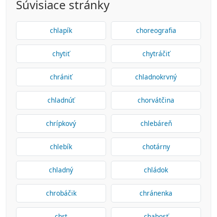
Súvisiace stránky
chlapík
choreografia
chytiť
chytráčiť
chrániť
chladnokrvný
chladnúť
chorvátčina
chrípkový
chlebáreň
chlebík
chotárny
chladný
chládok
chrobáčik
chránenka
chrt
chabosť