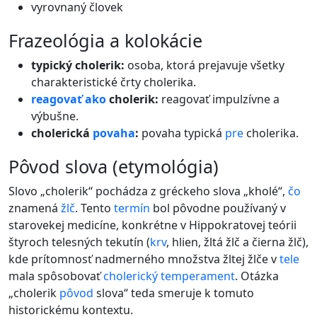
vyrovnaný človek
frazeológia a kolokácie
typický cholerik:
osoba, ktorá prejavuje všetky
charakteristické črty cholerika.
reagovať
ako
cholerik:
reagovať impulzívne a
výbušne.
cholerická
povaha
:
povaha typická
pre
cholerika.
pôvod slova (etymológia)
Slovo „cholerik“ pochádza z gréckeho slova „kholé“,
čo
znamená
žlč
. Tento
termín
bol pôvodne používaný v
starovekej medicíne, konkrétne v Hippokratovej teórii
štyroch telesných tekutín (
krv
, hlien, žltá žlč a čierna žlč),
kde prítomnosť nadmerného množstva žltej žlče v
tele
mala spôsobovať
cholerický
temperament
. Otázka
„cholerik
pôvod
slova“ teda smeruje k tomuto
historickému kontextu.