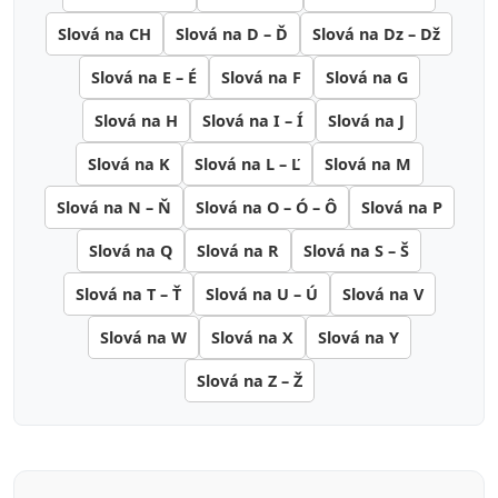
Slová na CH
Slová na D – Ď
Slová na Dz – Dž
Slová na E – É
Slová na F
Slová na G
Slová na H
Slová na I – Í
Slová na J
Slová na K
Slová na L – Ľ
Slová na M
Slová na N – Ň
Slová na O – Ó – Ô
Slová na P
Slová na Q
Slová na R
Slová na S – Š
Slová na T – Ť
Slová na U – Ú
Slová na V
Slová na W
Slová na X
Slová na Y
Slová na Z – Ž