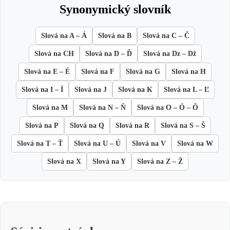
synonymický slovník
Slová na A – Á
Slová na B
Slová na C – Č
Slová na CH
Slová na D – Ď
Slová na Dz – Dž
Slová na E – É
Slová na F
Slová na G
Slová na H
Slová na I – Í
Slová na J
Slová na K
Slová na L – Ľ
Slová na M
Slová na N – Ň
Slová na O – Ó – Ô
Slová na P
Slová na Q
Slová na R
Slová na S – Š
Slová na T – Ť
Slová na U – Ú
Slová na V
Slová na W
Slová na X
Slová na Y
Slová na Z – Ž