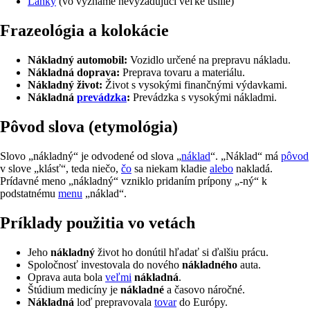
Ľahký
(vo význame nevyžadujúci veľké úsilie)
frazeológia a kolokácie
Nákladný automobil:
Vozidlo určené na prepravu nákladu.
Nákladná doprava:
Preprava tovaru a materiálu.
Nákladný život:
Život s vysokými finančnými výdavkami.
Nákladná
prevádzka
:
Prevádzka s vysokými nákladmi.
pôvod slova (etymológia)
Slovo „nákladný“ je odvodené od slova „
náklad
“. „Náklad“ má
pôvod
v slove „klásť“, teda niečo,
čo
sa niekam kladie
alebo
nakladá.
Prídavné meno „nákladný“ vzniklo pridaním prípony „-ný“ k
podstatnému
menu
„náklad“.
príklady použitia vo vetách
Jeho
nákladný
život ho donútil hľadať si ďalšiu prácu.
Spoločnosť investovala do nového
nákladného
auta.
Oprava auta bola
veľmi
nákladná
.
Štúdium medicíny je
nákladné
a časovo náročné.
Nákladná
loď prepravovala
tovar
do Európy.