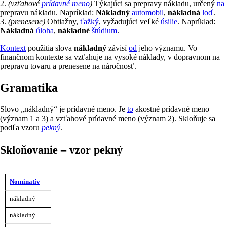
2.
(vzťahové
prídavné meno
)
Týkajúci sa prepravy nákladu, určený
na
prepravu nákladu. Napríklad:
Nákladný
automobil
,
nákladná
loď
.
3.
(prenesene)
Obtiažny,
ťažký
, vyžadujúci veľké
úsilie
. Napríklad:
Nákladná
úloha
,
nákladné
štúdium
.
Kontext
použitia slova
nákladný
závisí
od
jeho významu. Vo
finančnom kontexte sa vzťahuje na vysoké náklady, v dopravnom na
prepravu tovaru a prenesene na náročnosť.
gramatika
Slovo „nákladný“ je prídavné meno. Je
to
akostné prídavné meno
(význam 1 a 3) a vzťahové prídavné meno (význam 2). Skloňuje sa
podľa vzoru
pekný
.
Skloňovanie – vzor pekný
Mužský
Nominatív
rod
Mužský
Mužský
nákladný
Ženský
Stredný
(životný)
Pád
rod
rod
rod
rod
–
(životný)
(neživotný)
nákladný
množné