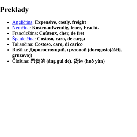
preklady
Angličtina
:
Expensive, costly, freight
Nemčina
:
Kostenaufwendig, teuer, Fracht-
Francúzština:
Coûteux, cher, de fret
Španielčina
:
Costoso, caro, de carga
Taliančina:
Costoso, caro, di carico
Ruština:
Дорогостоящий, грузовой (dorogostojáščij,
gruzovoj)
Čínština:
昂贵的 (áng guì de), 货运 (huò yùn)