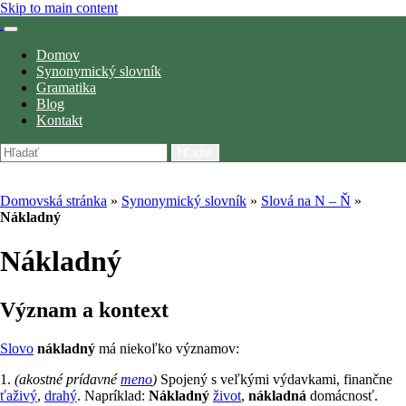
Skip to main content
Domov
Synonymický slovník
Gramatika
Blog
Kontakt
Hľadať
Domovská stránka
»
Synonymický slovník
»
Slová na N – Ň
»
Nákladný
Nákladný
význam a kontext
Slovo
nákladný
má niekoľko významov:
1.
(akostné prídavné
meno
)
Spojený s veľkými výdavkami, finančne
ťaživý
,
drahý
. Napríklad:
Nákladný
život
,
nákladná
domácnosť.