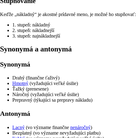
Stupňovanie
Keďže „nákladný“ je akostné prídavné meno, je možné ho stupňovať:
1. stupeň: nákladný
2. stupeň: nákladnejší
3. stupeň: najnákladnejší
synonymá a antonymá
Synonymá
Drahý (finančne ťaživý)
Hmotný
(vyžadujúci veľké úsilie)
Ťažký (prenesene)
Náročný (vyžadujúci veľké úsilie)
Prepravný (týkajúci sa prepravy nákladu)
Antonymá
Lacný
(vo význame finančne
nenáročný
)
Bezplatný (vo význame nevyžadujúci platbu)