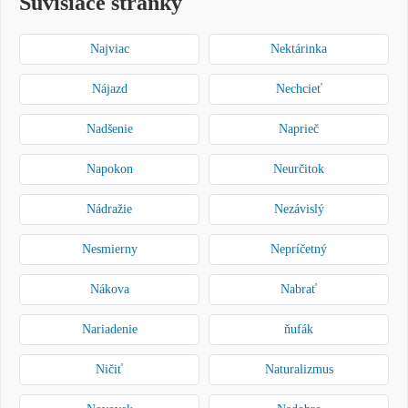
Súvisiace stránky
Najviac
Nektárinka
Nájazd
Nechcieť
Nadšenie
Naprieč
Napokon
Neurčitok
Nádražie
Nezávislý
Nesmierny
Nepríčetný
Nákova
Nabrať
Nariadenie
ňufák
Ničiť
Naturalizmus