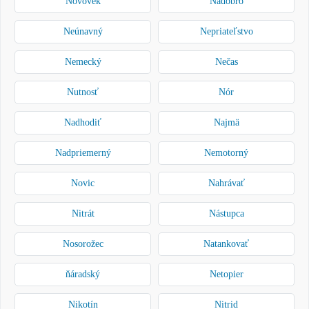
Novovek
Nadobro
Neúnavný
Nepriateľstvo
Nemecký
Nečas
Nutnosť
Nór
Nadhodiť
Najmä
Nadpriemerný
Nemotorný
Novic
Nahrávať
Nitrát
Nástupca
Nosorožec
Natankovať
ňáradský
Netopier
Nikotín
Nitrid