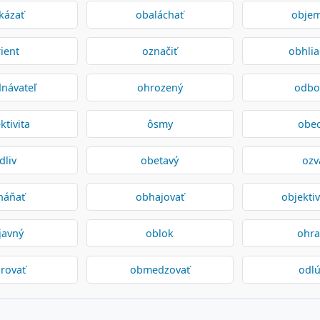
kázať
obaláchať
obje
ient
označiť
obhli
návateľ
ohrozený
odbo
ktivita
ôsmy
obe
dliv
obetavý
ozv
háňať
obhajovať
objekti
javný
oblok
ohra
rovať
obmedzovať
odlú