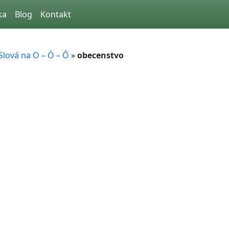
ka
Blog
Kontakt
Slová na O – Ó – Ô
»
obecenstvo