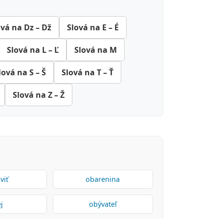
ová na Dz – Dž
Slová na E – É
Slová na L – Ľ
Slová na M
lová na S – Š
Slová na T – Ť
Slová na Z – Ž
viť
obarenina
j
obývateľ