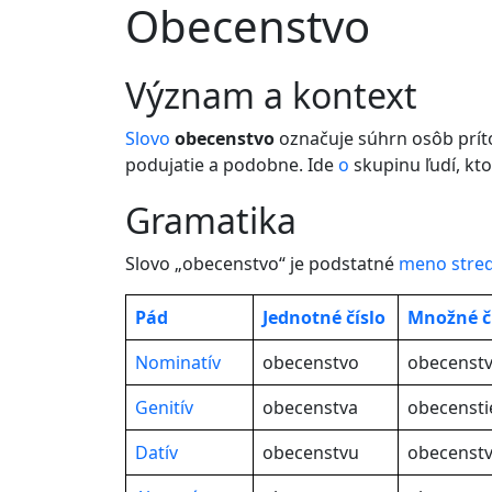
Obecenstvo
význam a kontext
Slovo
obecenstvo
označuje súhrn osôb pr
podujatie a podobne. Ide
o
skupinu ľudí, kt
gramatika
Slovo „obecenstvo“ je podstatné
meno
stre
Pád
Jednotné
číslo
Množné č
Nominatív
obecenstvo
obecenst
Genitív
obecenstva
obecensti
Datív
obecenstvu
obecenst