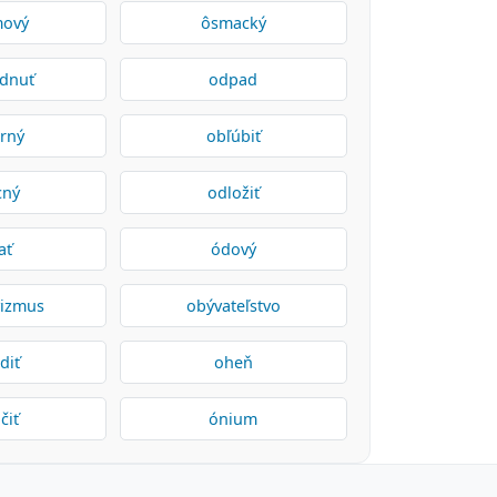
mový
ôsmacký
adnuť
odpad
rný
obľúbiť
cný
odložiť
ať
ódový
vizmus
obývateľstvo
diť
oheň
čiť
ónium