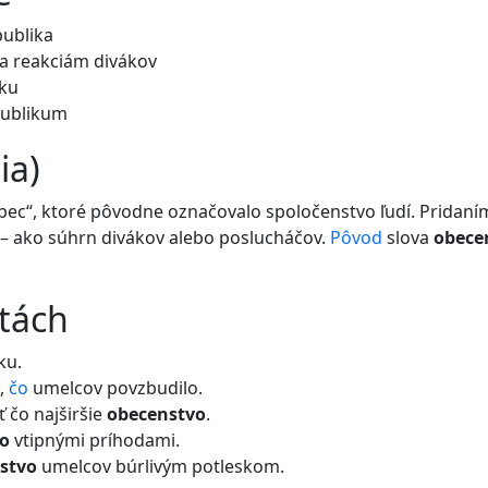
publika
sa reakciám divákov
iku
publikum
ia)
bec“, ktoré pôvodne označovalo spoločenstvo ľudí. Pridaním
e – ako súhrn divákov alebo poslucháčov.
Pôvod
slova
obece
etách
ku.
,
čo
umelcov povzbudilo.
ť čo najširšie
obecenstvo
.
o
vtipnými príhodami.
stvo
umelcov búrlivým potleskom.