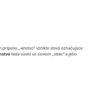
 prípony „-enstvo“ vzniklo slovo označujúce
nstvo
teda súvisí so slovom „obec“ a jeho