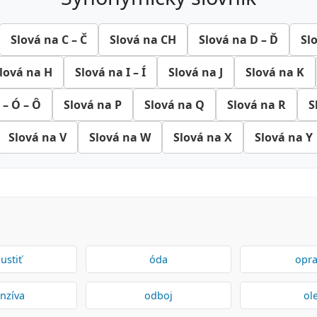
Slová na C – Č
Slová na CH
Slová na D – Ď
Sl
lová na H
Slová na I – Í
Slová na J
Slová na K
 – Ó – Ô
Slová na P
Slová na Q
Slová na R
S
Slová na V
Slová na W
Slová na X
Slová na Y
ustiť
óda
opra
nzíva
odboj
ole