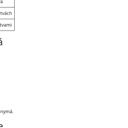
vá
tvách
tvami
á
onymá.
e