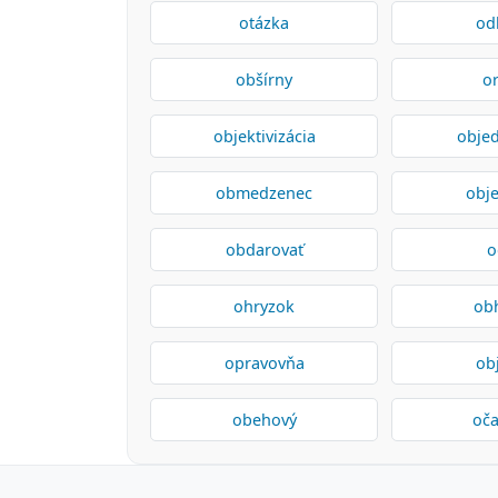
otázka
od
obšírny
or
objektivizácia
objed
obmedzenec
obje
obdarovať
o
ohryzok
ob
opravovňa
ob
obehový
oča