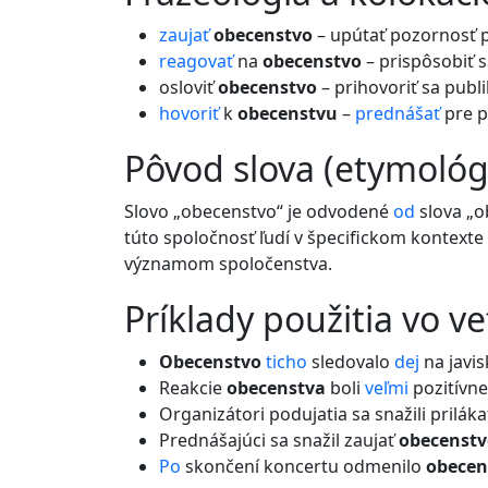
zaujať
obecenstvo
– upútať pozornosť 
reagovať
na
obecenstvo
– prispôsobiť 
osloviť
obecenstvo
– prihovoriť sa publ
hovoriť
k
obecenstvu
–
prednášať
pre 
pôvod slova (etymológ
Slovo „obecenstvo“ je odvodené
od
slova „o
túto spoločnosť ľudí v špecifickom kontext
významom spoločenstva.
príklady použitia vo v
Obecenstvo
ticho
sledovalo
dej
na javis
Reakcie
obecenstva
boli
veľmi
pozitívne
Organizátori podujatia sa snažili priláka
Prednášajúci sa snažil zaujať
obecenstv
Po
skončení koncertu odmenilo
obecen