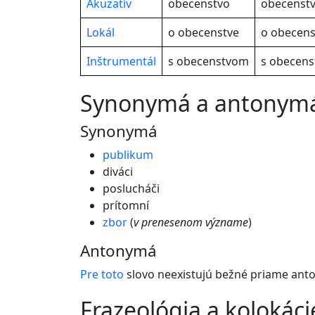
Akuzatív
obecenstvo
obecenst
Lokál
o obecenstve
o obecens
Inštrumentál
s obecenstvom
s obecens
synonymá a antonym
Synonymá
publikum
diváci
poslucháči
prítomní
zbor
(
v prenesenom význame
)
Antonymá
Pre
toto
slovo neexistujú bežné priame ant
frazeológia a kolokáci