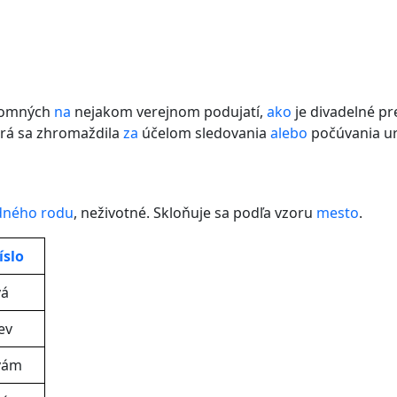
ítomných
na
nejakom verejnom podujatí,
ako
je divadelné pr
orá sa zhromaždila
za
účelom sledovania
alebo
počúvania urč
dného rodu
, neživotné. Skloňuje sa podľa vzoru
mesto
.
íslo
vá
ev
vám