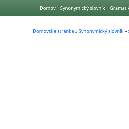
Skip to main content
Domov
Synonymický slovník
Gramati
Domovská stránka
»
Synonymický slovník
»