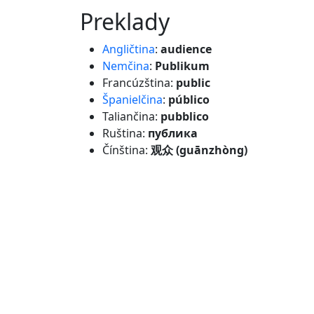
preklady
Angličtina
:
audience
Nemčina
:
Publikum
Francúzština:
public
Španielčina
:
público
Taliančina:
pubblico
Ruština:
публика
Čínština:
观众 (guānzhòng)