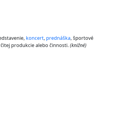
edstavenie,
koncert
,
prednáška
, športové
itej produkcie alebo činnosti.
(knižné)