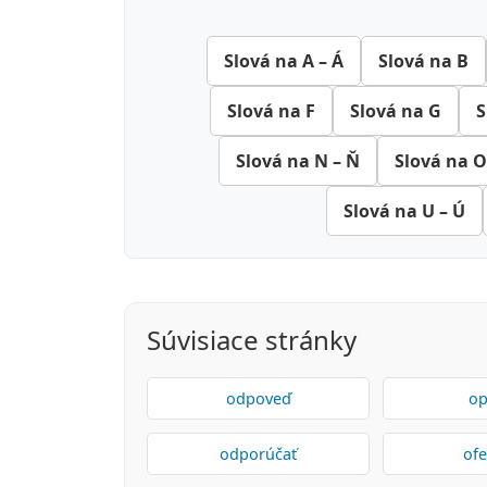
Slová na A – Á
Slová na B
Slová na F
Slová na G
S
Slová na N – Ň
Slová na O
Slová na U – Ú
Súvisiace stránky
odpoveď
op
odporúčať
ofe