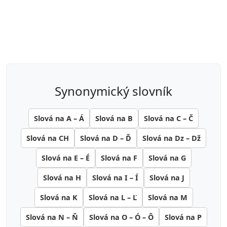
synonymický slovník
Slová na A – Á
Slová na B
Slová na C – Č
Slová na CH
Slová na D – Ď
Slová na Dz – Dž
Slová na E – É
Slová na F
Slová na G
Slová na H
Slová na I – Í
Slová na J
Slová na K
Slová na L – Ľ
Slová na M
Slová na N – Ň
Slová na O – Ó – Ô
Slová na P