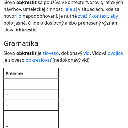
Slovo
obkresliť
sa používa v kontexte tvorby grafických
návrhov, umeleckej činnosti,
ale
aj
v situáciách, kde sa
hovorí
o
napodobňovaní. Je nutné
zvážiť
kontext
,
aby
bolo jasné, či ide o doslovný alebo prenesený význam
slova
obkresliť
.
gramatika
Slovo
obkresliť
je
sloveso
, dokonavý
vid
. Vidová
dvojica
je sloveso
obkresľovať
(nedokonavý vid).
Čas
Prítomný
Ja
Ty
On/Ona/Ono
My
Vy
Oni/Ony
–
–
–
–
–