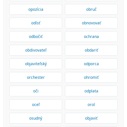
opozícia
obruč
odísť
obnovovať
odbočiť
ochrana
obdivovateľ
obdariť
objaviteľský
odporca
orchester
ohromiť
oči
odplata
oceľ
orol
osudný
objaviť