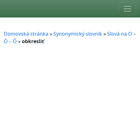
Skip to main content
Domovská stránka
»
Synonymický slovník
»
Slová na O –
Ó – Ô
»
obkresliť