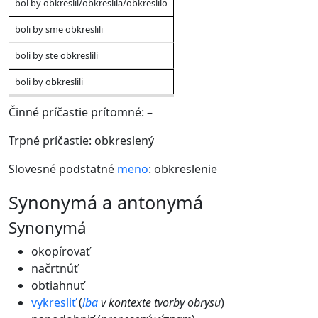
bol by obkreslil/obkreslila/obkreslilo
boli by sme obkreslili
boli by ste obkreslili
boli by obkreslili
Činné príčastie prítomné: –
Trpné príčastie: obkreslený
Slovesné podstatné
meno
: obkreslenie
synonymá a antonymá
Synonymá
okopírovať
načrtnúť
obtiahnuť
vykresliť
(
iba
v kontexte tvorby obrysu
)