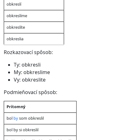
obkreslí
obkreslíme
obkreslíte
obkreslia
Rozkazovací spôsob:
Ty: obkresli
My: obkreslime
Vy: obkreslite
Podmieňovací spôsob:
Čas
Prítomný
Ja
Ty
On/Ona/Ono
My
Vy
Oni/Ony
bol
by
som obkreslil
bol by si obkreslil