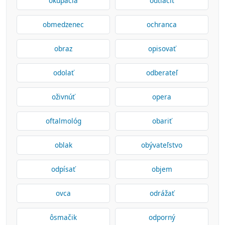
okupácia
odtlačiť
obmedzenec
ochranca
obraz
opisovať
odolať
odberateľ
oživnúť
opera
oftalmológ
obariť
oblak
obývateľstvo
odpísať
objem
ovca
odrážať
ôsmačik
odporný