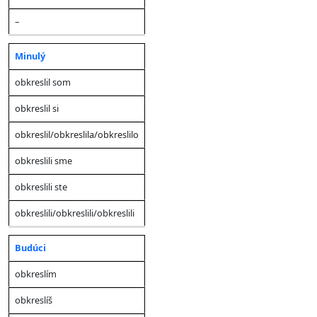
–
Minulý
obkreslil som
obkreslil si
obkreslil/obkreslila/obkreslilo
obkreslili sme
obkreslili ste
obkreslili/obkreslili/obkreslili
Budúci
obkreslím
obkreslíš