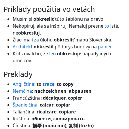
príklady použitia vo vetách
Musím si
obkresliť
túto šablónu na drevo.
Nekopíruj, ale sa inšpiruj. Nemaľuj presne
to
isté,
ne
obkresľuj
.
Žiaci mali
za
úlohu
obkresliť
mapu Slovenska.
Architekt
obkreslil
pôdorys budovy na
papier
.
Kritizovali ho, že
len
obkresľuje
nápady iných
umelcov.
preklady
Angličtina
:
to
trace
,
to copy
Nemčina
:
nachzeichnen
,
abpausen
Francúzština:
décalquer
,
copier
Španielčina
:
calcar
,
copiar
Taliančina:
ricalcare
,
copiare
Ruština:
обвести
,
скопировать
Čínština:
描摹 (miáo mó)
,
复制 (fùzhì)