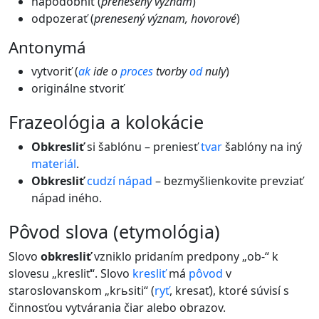
napodobniť (
prenesený význam
)
odpozerať (
prenesený význam, hovorové
)
Antonymá
vytvoriť (
ak
ide o
proces
tvorby
od
nuly
)
originálne stvoriť
frazeológia a kolokácie
Obkresliť
si šablónu – preniesť
tvar
šablóny na iný
materiál
.
Obkresliť
cudzí
nápad
– bezmyšlienkovite prevziať
nápad iného.
pôvod slova (etymológia)
Slovo
obkresliť
vzniklo pridaním predpony „ob-“ k
slovesu „kresliť“. Slovo
kresliť
má
pôvod
v
staroslovanskom „krьsiti“ (
ryť
, kresať), ktoré súvisí s
činnosťou vytvárania čiar alebo obrazov.