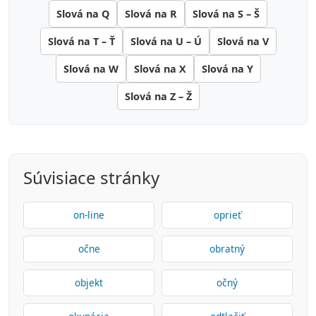
Slová na Q
Slová na R
Slová na S – Š
Slová na T – Ť
Slová na U – Ú
Slová na V
Slová na W
Slová na X
Slová na Y
Slová na Z – Ž
Súvisiace stránky
on-line
oprieť
očne
obratný
objekt
očný