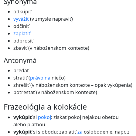
Synonymá
odkúpiť
vyvážiť
(v zmysle napraviť)
odčiniť
zaplatiť
odprosiť
zbaviť (v náboženskom kontexte)
Antonymá
predať
stratiť (
právo
na
niečo)
zhrešiť (v náboženskom kontexte – opak vykúpenia)
potrestať (v náboženskom kontexte)
frazeológia a kolokácie
vykúpiť
si
pokoj
: získať pokoj nejakou obeťou
alebo platbou.
vykúpiť
si slobodu: zaplatiť
za
oslobodenie, napr. z