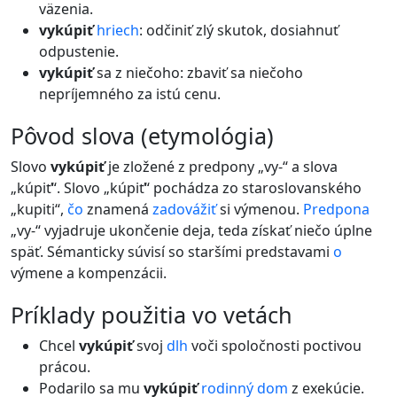
väzenia.
vykúpiť
hriech
: odčiniť zlý skutok, dosiahnuť
odpustenie.
vykúpiť
sa z niečoho: zbaviť sa niečoho
nepríjemného za istú cenu.
pôvod slova (etymológia)
Slovo
vykúpiť
je zložené z predpony „vy-“ a slova
„kúpiť“. Slovo „kúpiť“ pochádza zo staroslovanského
„kupiti“,
čo
znamená
zadovážiť
si výmenou.
Predpona
„vy-“ vyjadruje ukončenie deja, teda získať niečo úplne
späť. Sémanticky súvisí so staršími predstavami
o
výmene a kompenzácii.
príklady použitia vo vetách
Chcel
vykúpiť
svoj
dlh
voči spoločnosti poctivou
prácou.
Podarilo sa mu
vykúpiť
rodinný
dom
z exekúcie.