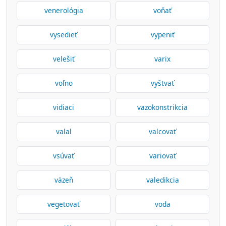
venerológia
voňať
vysedieť
vypeniť
velešiť
varix
voľno
vyštvať
vidiaci
vazokonstrikcia
valal
valcovať
vsúvať
variovať
väzeň
valedikcia
vegetovať
voda