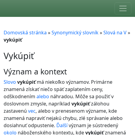
Skip to main content
Domovská stránka
»
Synonymický slovník
»
Slová na V
»
vykúpiť
Vykúpiť
význam a kontext
Slovo
vykúpiť
má niekoľko významov. Primárne
znamená získať niečo späť zaplatením ceny,
odškodnením
alebo
náhradou. Môže sa použiť v
doslovnom zmysle, napríklad
vykúpiť
zálohou
zastavenú
vec
, alebo v prenesenom význame, kde
znamená napraviť nejakú chybu, zlé správanie alebo
dosiahnuť odpustenie.
Ďalší
význam je sústredený
okolo
náboženského kontextu, kde
vykúpiť
znamená