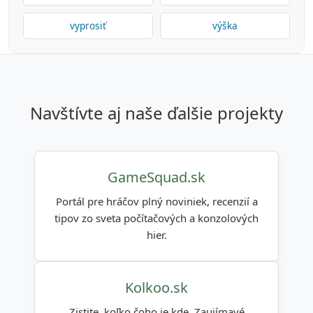
vyprosiť
výška
navštívte aj naše ďalšie projekty
GameSquad.sk
Portál pre hráčov plný noviniek, recenzií a
tipov zo sveta počítačových a konzolových
hier.
Kolkoo.sk
Zistite, koľko čoho je kde. Zaujímavé