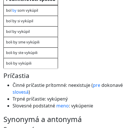
bol
by
som vykúpil
bol by si vykúpil
bol by vykúpil
boli by sme vykúpili
boli by ste vykúpili
boli by vykúpili
Príčastia
Činné príčastie prítomné: neexistuje (
pre
dokonavé
slovesá
)
Trpné príčastie: vykúpený
Slovesné podstatné
meno
: vykúpenie
synonymá a antonymá