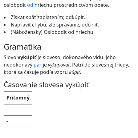
oslobodiť
od
hriechu prostredníctvom obete.
Získať späť zaplatením; odkúpiť.
Napraviť chybu, zlé správanie; odčiniť.
(Nábožensky) Oslobodiť od hriechu.
gramatika
Slovo
vykúpiť
je sloveso, dokonavého vidu. Jeho
nedokonavý
pár
je
vykupovať
. Patrí do slovesnej triedy,
ktorá sa časuje podľa vzoru
kúpiť
.
Časovanie slovesa vykúpiť
Čas
Ja
Ty
On/Ona/Ono
My
Vy
Oni/Ony
Prítomný
–
–
–