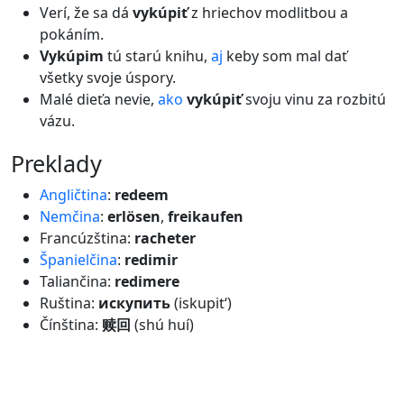
Verí, že sa dá
vykúpiť
z hriechov modlitbou a
pokáním.
Vykúpim
tú starú knihu,
aj
keby som mal dať
všetky svoje úspory.
Malé dieťa nevie,
ako
vykúpiť
svoju vinu za rozbitú
vázu.
preklady
Angličtina
:
redeem
Nemčina
:
erlösen
,
freikaufen
Francúzština:
racheter
Španielčina
:
redimir
Taliančina:
redimere
Ruština:
искупить
(iskupit‘)
Čínština:
赎回
(shú huí)