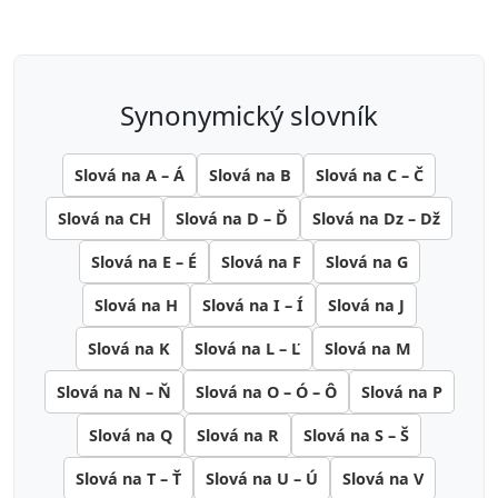
synonymický slovník
Slová na A – Á
Slová na B
Slová na C – Č
Slová na CH
Slová na D – Ď
Slová na Dz – Dž
Slová na E – É
Slová na F
Slová na G
Slová na H
Slová na I – Í
Slová na J
Slová na K
Slová na L – Ľ
Slová na M
Slová na N – Ň
Slová na O – Ó – Ô
Slová na P
Slová na Q
Slová na R
Slová na S – Š
Slová na T – Ť
Slová na U – Ú
Slová na V