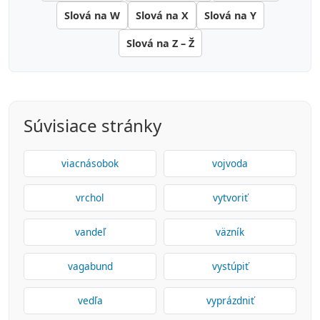
Slová na W
Slová na X
Slová na Y
Slová na Z – Ž
Súvisiace stránky
viacnásobok
vojvoda
vrchol
vytvoriť
vandeľ
väzník
vagabund
vystúpiť
vedľa
vyprázdniť