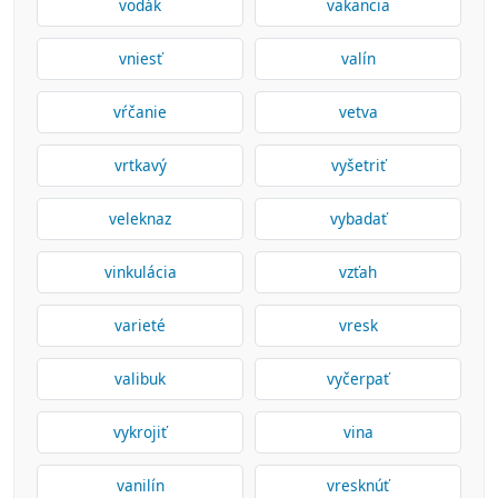
vodák
vakancia
vniesť
valín
vŕčanie
vetva
vrtkavý
vyšetriť
veleknaz
vybadať
vinkulácia
vzťah
varieté
vresk
valibuk
vyčerpať
vykrojiť
vina
vanilín
vresknúť