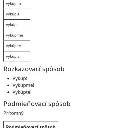
vykúpim
vykúpiš
vykúpi
vykúpime
vykúpite
vykúpia
Rozkazovací spôsob
Vykúp!
Vykúpme!
Vykúpte!
Podmieňovací spôsob
Prítomný
Ja
Ty
On/Ona/Ono
My
Vy
Oni/Ony
Podmieňovací spôsob