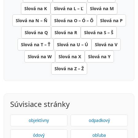
Slová na K
Slová na L – Ľ
Slová na M
Slová na N – Ň
Slová na O – Ó – Ô
Slová na P
Slová na Q
Slová na R
Slová na S – Š
Slová na T – Ť
Slová na U – Ú
Slová na V
Slová na W
Slová na X
Slová na Y
Slová na Z – Ž
Súvisiace stránky
objektívny
odpadkový
ódový
obľuba