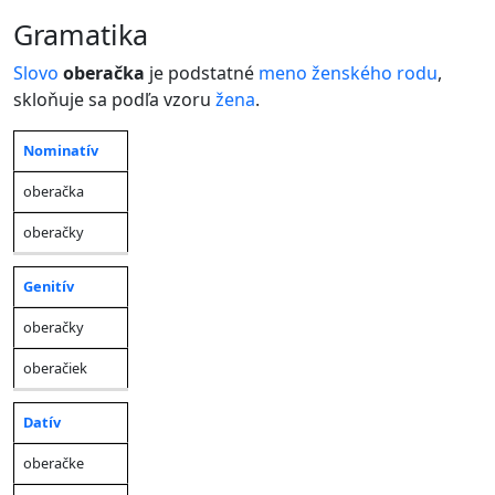
gramatika
Slovo
oberačka
je podstatné
meno
ženského rodu
,
skloňuje sa podľa vzoru
žena
.
Nominatív
Jednotné
Množné
Pád
číslo
číslo
oberačka
oberačky
Genitív
oberačky
oberačiek
Datív
oberačke