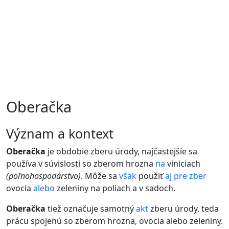
Oberačka
význam a kontext
Oberačka
je obdobie zberu úrody, najčastejšie sa
používa v súvislosti so zberom hrozna
na
viniciach
(poľnohospodárstvo)
. Môže sa
však
použiť
aj
pre
zber
ovocia
alebo
zeleniny na poliach a v sadoch.
Oberačka
tiež označuje samotný
akt
zberu úrody, teda
prácu spojenú so zberom hrozna, ovocia alebo zeleniny.