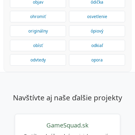
objav
ódička
ohromiť
osvetlenie
originálny
ópiový
obísť
odkiaľ
odvtedy
opora
navštívte aj naše ďalšie projekty
GameSquad.sk