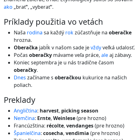
ako
„brať“, „vyberať“.
príklady použitia vo vetách
Naša
rodina
sa každý
rok
zúčastňuje na
oberačke
hrozna.
Oberačka
jabĺk v našom sade je
vždy
veľká udalosť.
Počas
oberačky
mávame veľa práce,
ale
aj zábavy.
Koniec septembra je u nás tradične časom
oberačky
.
Dnes
začíname s
oberačkou
kukurice na našich
poliach.
preklady
Angličtina
:
harvest
,
picking season
Nemčina
:
Ernte
,
Weinlese
(pre hrozno)
Francúzština:
récolte
,
vendanges
(pre hrozno)
Španielčina
:
cosecha
,
vendimia
(pre hrozno)