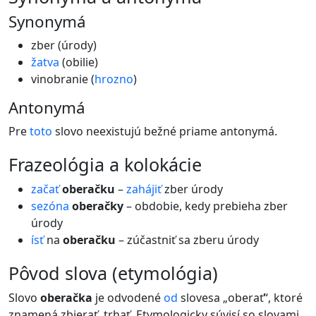
Synonymá
zber (úrody)
žatva
(obilie)
vinobranie (
hrozno
)
Antonymá
Pre
toto
slovo neexistujú bežné priame antonymá.
frazeológia a kolokácie
začať
oberačku
–
zahájiť
zber úrody
sezóna
oberačky
– obdobie, kedy prebieha zber
úrody
ísť
na
oberačku
– zúčastniť sa zberu úrody
pôvod slova (etymológia)
Slovo
oberačka
je odvodené
od
slovesa „oberať“, ktoré
znamená zbierať, trhať. Etymologicky súvisí so slovami