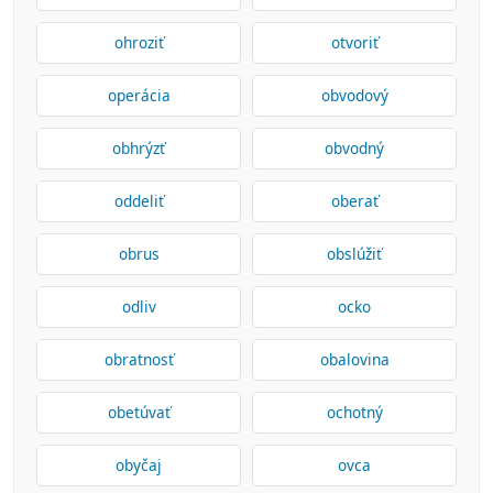
ohroziť
otvoriť
operácia
obvodový
obhrýzť
obvodný
oddeliť
oberať
obrus
obslúžiť
odliv
ocko
obratnosť
obalovina
obetúvať
ochotný
obyčaj
ovca