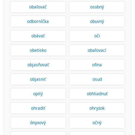
obaľovač
osobný
odborníčka
obuvný
obávať
oči
obetisko
obaľovací
objasňovať
ofina
objasniť
osud
opitý
obhliadnuť
ohradiť
ohryzok
ónyxový
očný