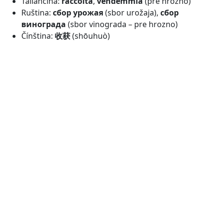
Taliančina:
raccolta
,
vendemmia
(pre hrozno)
Ruština:
сбор урожая
(sbor urožaja),
сбор
винограда
(sbor vinograda – pre hrozno)
Čínština:
收获
(shōuhuò)