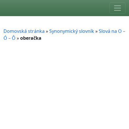
Skip to main content
Domovská stránka
»
Synonymický slovník
»
Slová na O –
Ó – Ô
»
oberačka