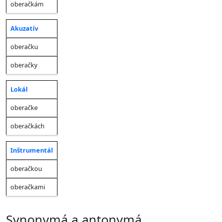
oberačkám
Akuzatív
oberačku
oberačky
Lokál
oberačke
oberačkách
Inštrumentál
oberačkou
oberačkami
synonymá a antonymá