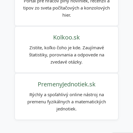
Portál pre hráčov plný noviniek, recenzií a
tipov zo sveta počítačových a konzolových
hier.
Kolkoo.sk
Zistite, koľko čoho je kde. Zaujímavé
štatistiky, porovnania a odpovede na
zvedavé otázky.
PremenyJednotiek.sk
Rýchly a spoľahlivý online nástroj na
premenu fyzikálnych a matematických
jednotiek.