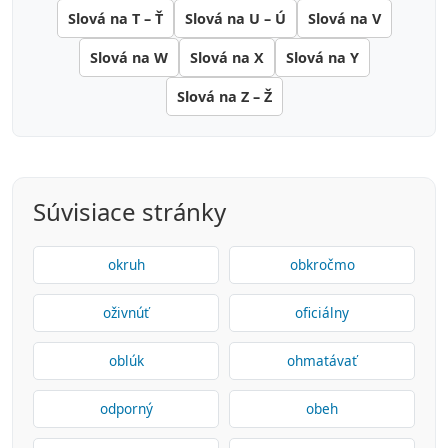
Slová na T – Ť
Slová na U – Ú
Slová na V
Slová na W
Slová na X
Slová na Y
Slová na Z – Ž
Súvisiace stránky
okruh
obkročmo
oživnúť
oficiálny
oblúk
ohmatávať
odporný
obeh