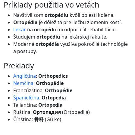
príklady použitia vo vetách
Navštívil som
ortopédiu
kvôli bolesti kolena.
Ortopédia
je dôležitá pre liečbu zlomenín kostí.
Lekár
na
ortopédii
mi odporučil rehabilitáciu.
Študujem
ortopédiu
na lekárskej fakulte.
Moderná
ortopédia
využíva pokročilé technológie
a postupy.
preklady
Angličtina
:
Orthopedics
Nemčina
:
Orthopädie
Francúzština:
Orthopédie
Španielčina
:
Ortopedia
Taliančina:
Ortopedia
Ruština:
Ортопедия
(Ortopedija)
Čínština:
骨科
(Gǔ kē)