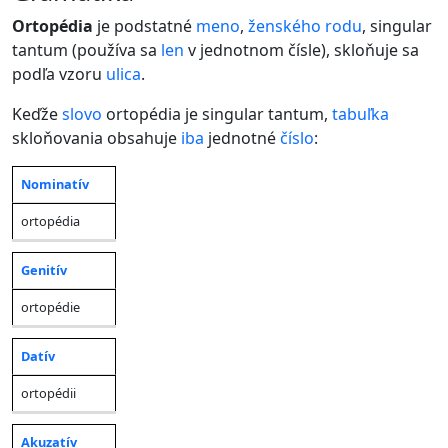
Ortopédia
je podstatné
meno
,
ženského rodu
, singular
tantum (používa sa
len
v jednotnom čísle), skloňuje sa
podľa vzoru
ulica
.
Keďže
slovo
ortopédia je singular tantum,
tabuľka
skloňovania obsahuje
iba
jednotné
číslo
:
Nominatív
Jednotné
Pád
číslo
ortopédia
Genitív
ortopédie
Datív
ortopédii
Akuzatív