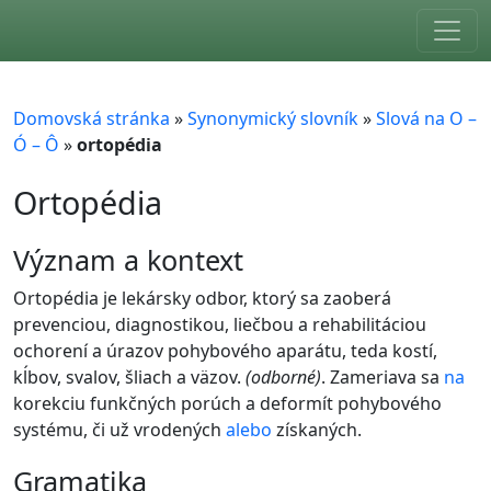
Skip to main content
Domovská stránka
»
Synonymický slovník
»
Slová na O –
Ó – Ô
»
ortopédia
Ortopédia
význam a kontext
Ortopédia je lekársky odbor, ktorý sa zaoberá
prevenciou, diagnostikou, liečbou a rehabilitáciou
ochorení a úrazov pohybového aparátu, teda kostí,
kĺbov, svalov, šliach a väzov.
(odborné)
. Zameriava sa
na
korekciu funkčných porúch a deformít pohybového
systému, či už vrodených
alebo
získaných.
gramatika