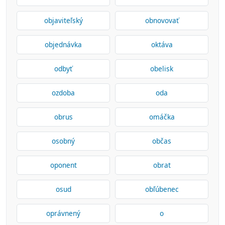
objaviteľský
obnovovať
objednávka
oktáva
odbyť
obelisk
ozdoba
oda
obrus
omáčka
osobný
občas
oponent
obrat
osud
obľúbenec
oprávnený
o