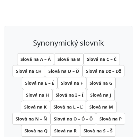
synonymický slovník
Slová na A – Á
Slová na B
Slová na C – Č
Slová na CH
Slová na D – Ď
Slová na Dz – Dž
Slová na E – É
Slová na F
Slová na G
Slová na H
Slová na I – Í
Slová na J
Slová na K
Slová na L – Ľ
Slová na M
Slová na N – Ň
Slová na O – Ó – Ô
Slová na P
Slová na Q
Slová na R
Slová na S – Š