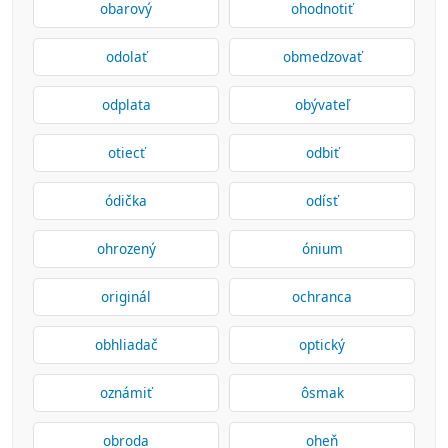
obarový
ohodnotiť
odolať
obmedzovať
odplata
obývateľ
otiecť
odbiť
ódička
odísť
ohrozený
ónium
originál
ochranca
obhliadač
optický
oznámiť
ôsmak
obroda
oheň