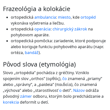
frazeológia a kolokácie
ortopedická
ambulancia
:
miesto
, kde
ortopéd
vykonáva vyšetrenia a liečbu.
ortopedická
operácia
:
chirurgický
zákrok
na
pohybovom aparáte.
ortopedická pomôcka: zariadenie, ktoré podporuje
alebo koriguje funkciu pohybového aparátu (napr.
ortéza,
bandáž
).
pôvod slova (etymológia)
Slovo „ortopédia“ pochádza z gréčtiny. Vzniklo
spojením slov „orthos“ (ορθός),
čo
znamená „priamy“
alebo „správny“, a „paideia“ (παιδεία), čo znamená
„výchova“ alebo „starostlivosť
o
deti“.
Názov
odráža
pôvodný
zámer
odboru, ktorým bolo predchádzanie a
korekcia
deformít u detí.