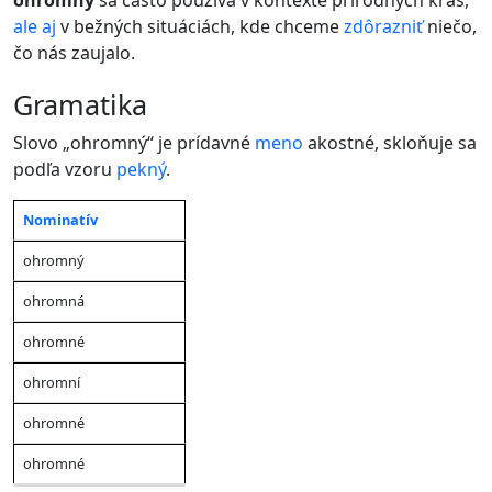
ohromný
sa často používa v kontexte prírodných krás,
ale
aj
v bežných situáciách, kde chceme
zdôrazniť
niečo,
čo nás zaujalo.
gramatika
Slovo „ohromný“ je prídavné
meno
akostné, skloňuje sa
podľa vzoru
pekný
.
Nominatív
Jednotné
Jednotné
Jednotné
Množné
Mno
číslo
–
číslo
–
číslo –
číslo
–
čísl
Pád
ohromný
mužský
ženský
stredný
mužský
žen
rod
rod
rod
rod
rod
ohromná
ohromné
ohromní
ohromné
ohromné