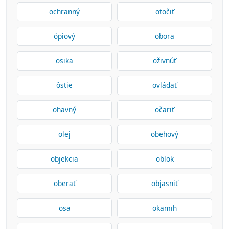
ochranný
otočiť
ópiový
obora
osika
oživnúť
ôstie
ovládať
ohavný
očariť
olej
obehový
objekcia
oblok
oberať
objasniť
osa
okamih