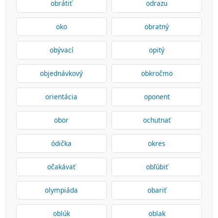
obrátiť
odrazu
oko
obratný
obývací
opitý
objednávkový
obkročmo
orientácia
oponent
obor
ochutnať
ódička
okres
očakávať
obľúbiť
olympiáda
obariť
oblúk
oblak