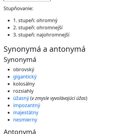
Stupňovanie:
1. stupeň: ohromný
2. stupeň: ohromnejší
3. stupeň: najohromnejší
synonymá a antonymá
Synonymá
obrovský
gigantický
kolosálny
rozsiahly
úžasný
(
v zmysle vyvolávajúci úžas
)
impozantný
majestátny
nesmierny
Antonymá