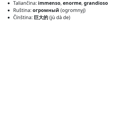
Taliančina:
immenso
,
enorme
,
grandioso
Ruština:
огромный
(ogromnyj)
Čínština:
巨大的
(jù dà de)