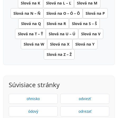
Slová na K
Slová na L – Ľ
Slová na M
Slová na N – Ň
Slová na O – Ó – Ô
Slová na P
Slová na Q
Slová na R
Slová na S – Š
Slová na T – Ť
Slová na U – Ú
Slová na V
Slová na W
Slová na X
Slová na Y
Slová na Z – Ž
Súvisiace stránky
ohnisko
odviezť
ódový
odrezať