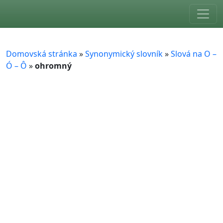
Skip to main content
Domovská stránka
»
Synonymický slovník
»
Slová na O –
Ó – Ô
»
ohromný