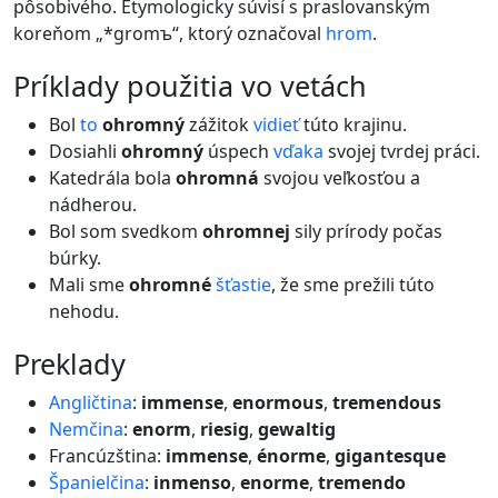
pôsobivého. Etymologicky súvisí s praslovanským
koreňom „*gromъ“, ktorý označoval
hrom
.
príklady použitia vo vetách
Bol
to
ohromný
zážitok
vidieť
túto krajinu.
Dosiahli
ohromný
úspech
vďaka
svojej tvrdej práci.
Katedrála bola
ohromná
svojou veľkosťou a
nádherou.
Bol som svedkom
ohromnej
sily prírody počas
búrky.
Mali sme
ohromné
šťastie
, že sme prežili túto
nehodu.
preklady
Angličtina
:
immense
,
enormous
,
tremendous
Nemčina
:
enorm
,
riesig
,
gewaltig
Francúzština:
immense
,
énorme
,
gigantesque
Španielčina
:
inmenso
,
enorme
,
tremendo